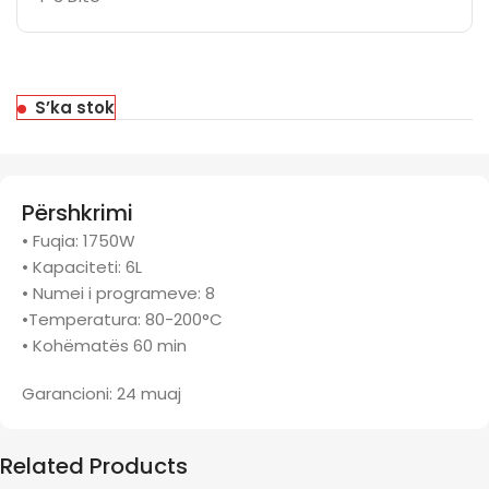
S’ka stok
Përshkrimi
• Fuqia: 1750W
• Kapaciteti: 6L
• Numei i programeve: 8
•Temperatura: 80-200°C
• Kohëmatës 60 min
Garancioni: 24 muaj
Related Products