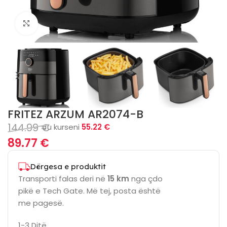
Click to enlarge
FRITEZ ARZUM AR2074-B
144.99
€
Ju kurseni
55.22
€
89.77
€
Dërgesa e produktit
Transporti falas deri në
15 km
nga çdo
pikë e Tech Gate. Më tej, posta është
me pagesë.
1-3 Ditë