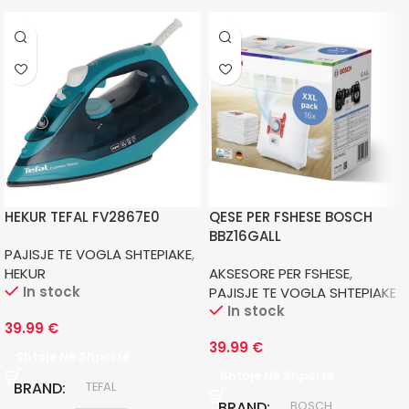
HEKUR TEFAL FV2867E0
QESE PER FSHESE BOSCH
BBZ16GALL
PAJISJE TE VOGLA SHTEPIAKE
,
HEKUR
AKSESORE PER FSHESE
,
In stock
PAJISJE TE VOGLA SHTEPIAKE
In stock
39.99
€
39.99
€
Shtoje Në Shportë
Shtoje Në Shportë
BRAND
TEFAL
BRAND
BOSCH