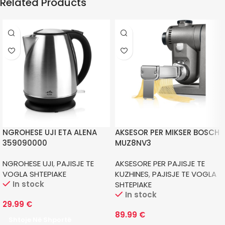
Related Products
NGROHESE UJI ETA ALENA
AKSESOR PER MIKSER BOSCH
359090000
MUZ8NV3
NGROHESE UJI
,
PAJISJE TE
AKSESORE PER PAJISJE TE
VOGLA SHTEPIAKE
KUZHINES
,
PAJISJE TE VOGLA
In stock
SHTEPIAKE
In stock
29.99
€
89.99
€
Shtoje Në Shportë