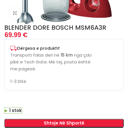
Click to enlarge
BLENDER DORE BOSCH MSM6A3R
69.99
€
Dërgesa e produktit
Transporti falas deri në
15 km
nga çdo
pikë e Tech Gate. Më tej, posta është
me pagesë.
1-3 Ditë
1 stok
Shtoje Në Shportë