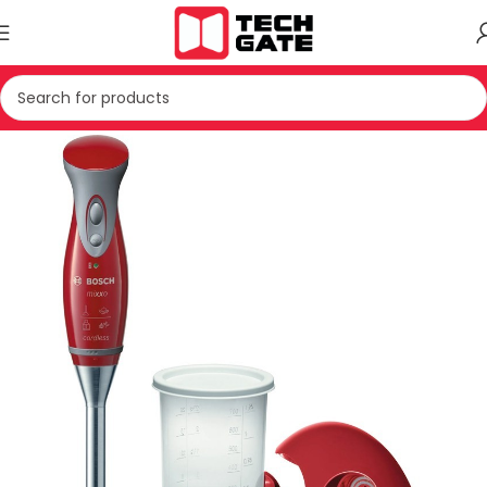
JE TE VOGLA SHTEPIAKE
PAJISJE TE KUZHINES
BLENDER DORE