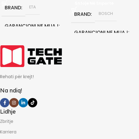
Shtoje Në Shportë
BRAND
ETA
BRAND
BOSCH
GARANCIONI NE MUAJ
GARANCIONI NE MUAJ
24
0
Rehati për krejt!
Na ndiq!
Lidhje
Zbritje
Karriera