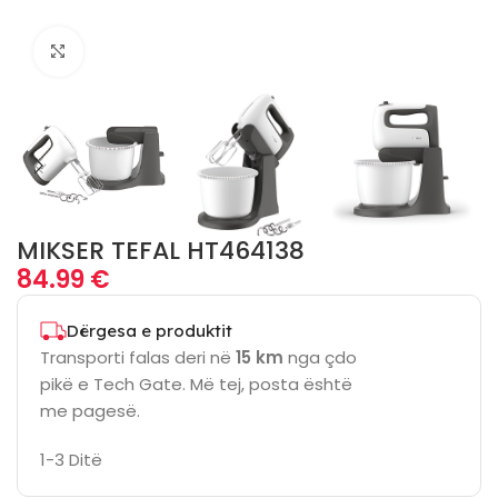
Click to enlarge
MIKSER TEFAL HT464138
84.99
€
Dërgesa e produktit
Transporti falas deri në
15 km
nga çdo
pikë e Tech Gate. Më tej, posta është
me pagesë.
1-3 Ditë