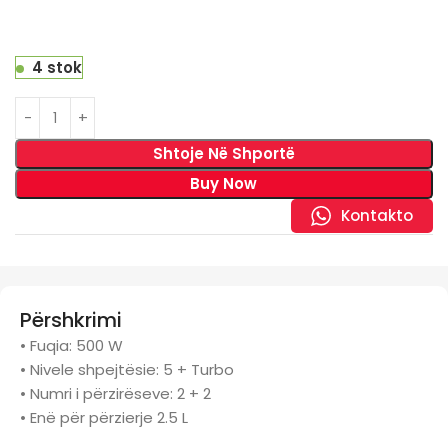
4 stok
Shtoje Në Shportë
Buy Now
Kontakto
Përshkrimi
• Fuqia: 500 W
• Nivele shpejtësie: 5 + Turbo
• Numri i përzirëseve: 2 + 2
• Enë për përzierje 2.5 L