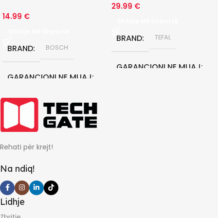
29.99
€
14.99
€
Shtoje Në Shportë
Shtoje Në Shportë
BRAND
TEFAL
BRAND
BOSCH
GARANCIONI NE MUAJ
GARANCIONI NE MUAJ
24
24
Rehati për krejt!
Na ndiq!
Lidhje
Zbritje