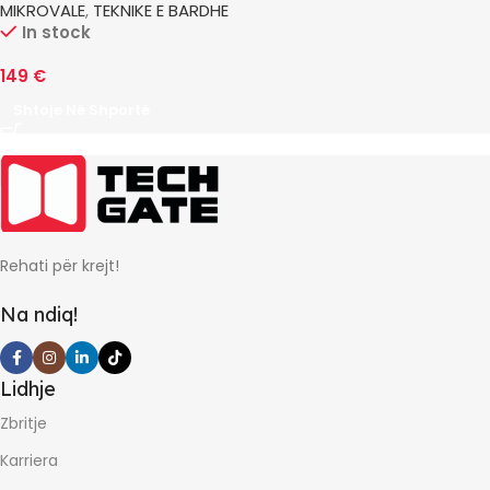
MIKROVALE
,
TEKNIKE E BARDHE
In stock
149
€
Shtoje Në Shportë
Rehati për krejt!
Na ndiq!
Lidhje
Zbritje
Karriera