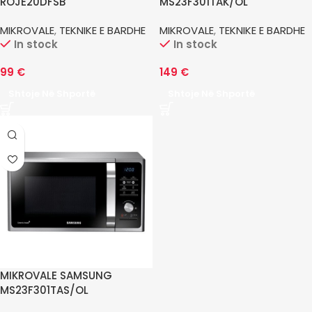
ROJE20DFSB
MS23F301TAK/OL
MIKROVALE
,
TEKNIKE E BARDHE
MIKROVALE
,
TEKNIKE E BARDHE
In stock
In stock
99
€
149
€
Shtoje Në Shportë
Shtoje Në Shportë
MIKROVALE SAMSUNG
MS23F301TAS/OL