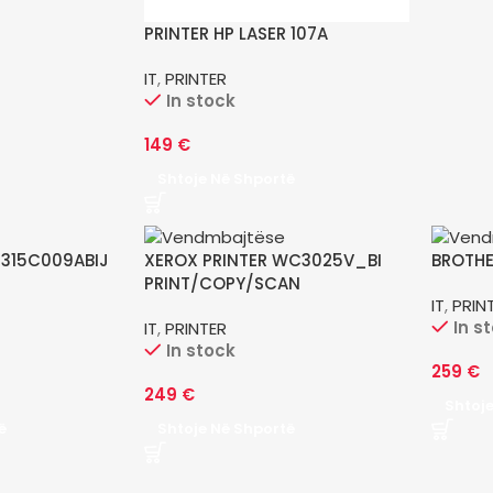
PRINTER HP LASER 107A
IT
,
PRINTER
In stock
149
€
Shtoje Në Shportë
2315C009ABIJ
XEROX PRINTER WC3025V_BI
BROTHE
0
PRINT/COPY/SCAN
IT
,
PRIN
In s
IT
,
PRINTER
In stock
259
€
249
€
Shtoj
ë
Shtoje Në Shportë