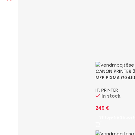
CANON PRINTER 
MFP PIXMA G341
IT
,
PRINTER
In stock
249
€
Shtoje Në Shport