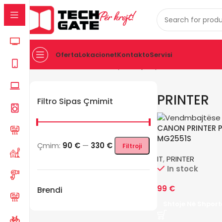
Për krejt!
Oferta
Lokacionet
Kontakto
Servisi
Kreu
IT
PRINTER
Po shfaqen krejt 9 përfundimet
PRINTER
Filtro Sipas Çmimit
CANON PRINTER 
MG2551S
Çmim:
90 €
—
330 €
Filtroji
IT
,
PRINTER
In stock
99
€
Brendi
Shtoje Në Shport