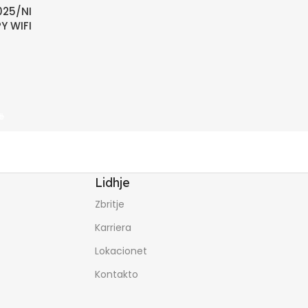
025/NI
Y WIFI
ë
Lidhje
Zbritje
Karriera
Lokacionet
Kontakto