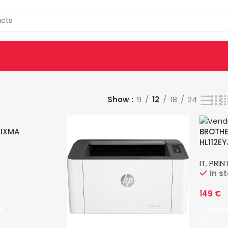
Show
9
12
18
24
PIXMA
BROTHE
HL112EY
IT
,
PRIN
In s
149
€
ë
Shtoj