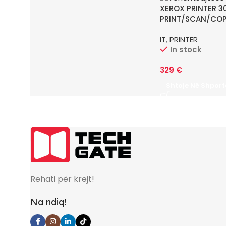
XEROX PRINTER 3
PRINT/SCAN/COP
IT
,
PRINTER
In stock
329
€
Shtoje Në Shport
Rehati për krejt!
Na ndiq!