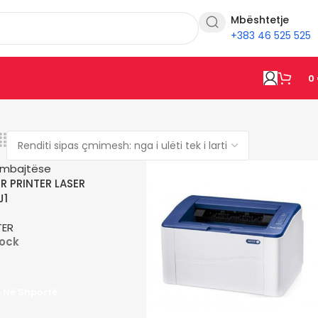
Mbështetje
+383 46 525 525
0
R PRINTER LASER
J1
TER
tock
e Në Shportë