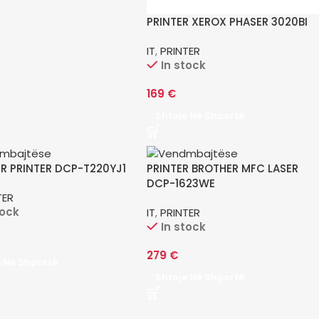
PRINTER XEROX PHASER 3020BI
IT
,
PRINTER
In stock
169
€
Shtoje Në Shportë
R PRINTER DCP-T220YJ1
PRINTER BROTHER MFC LASER
DCP-1623WE
TER
tock
IT
,
PRINTER
In stock
279
€
e Në Shportë
Shtoje Në Shportë