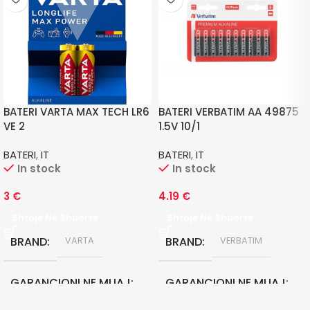
BATERI VARTA MAX TECH LR6
BATERI VERBATIM AA 49875
VE 2
1.5V 10/1
BATERI
,
IT
BATERI
,
IT
In stock
In stock
3
€
4.19
€
Shtoje Në Shportë
Shtoje Në Shportë
BRAND
BRAND
VARTA
VERBATIM
GARANCIONI NE MUAJ
GARANCIONI NE MUAJ