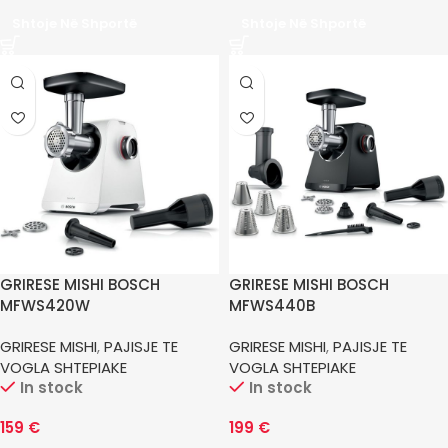
Shtoje Në Shportë
Shtoje Në Shportë
GRIRESE MISHI BOSCH
GRIRESE MISHI BOSCH
MFWS420W
MFWS440B
GRIRESE MISHI
,
PAJISJE TE
GRIRESE MISHI
,
PAJISJE TE
VOGLA SHTEPIAKE
VOGLA SHTEPIAKE
In stock
In stock
159
€
199
€