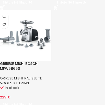
Shtoje Në Shportë
Shtoje Në Shportë
GRIRESE MISHI BOSCH
MFW68660
GRIRESE MISHI
,
PAJISJE TE
VOGLA SHTEPIAKE
In stock
229
€
Shtoje Në Shportë