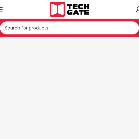
AJISJE TE VOGLA SHTEPIAKE
PAJISJE TE KUZHINES
GRIRESE MISHI