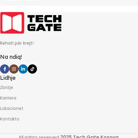
Rehati për krejt!
Na ndiq!
Lidhje
Zbritje
Karriera
Lokacionet
Kontakto
All rights reserved
2025 Tech Gate Kosova
.