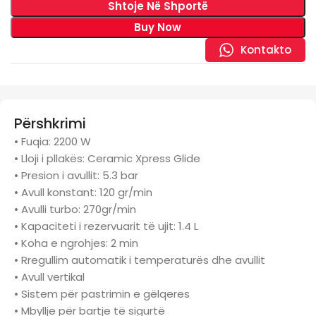
Shtoje Në Shportë
Buy Now
Kontakto
Përshkrimi
• Fuqia: 2200 W
• Lloji i pllakës: Ceramic Xpress Glide
• Presion i avullit: 5.3 bar
• Avull konstant: 120 gr/min
• Avulli turbo: 270gr/min
• Kapaciteti i rezervuarit të ujit: 1.4 L
• Koha e ngrohjes: 2 min
• Rregullim automatik i temperaturës dhe avullit
• Avull vertikal
• Sistem për pastrimin e gëlqeres
• Mbyllje për bartje të sigurtë