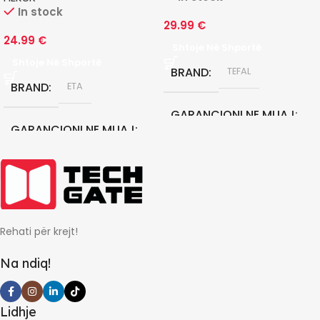
In stock
29.99
€
24.99
€
Shtoje Në Shportë
Shtoje Në Shportë
BRAND
TEFAL
BRAND
ETA
GARANCIONI NE MUAJ
GARANCIONI NE MUAJ
24
24
Rehati për krejt!
Na ndiq!
Lidhje