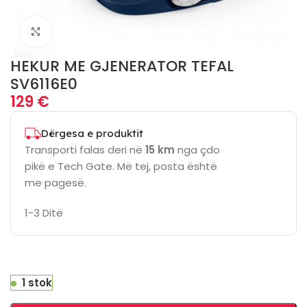
Click to enlarge
HEKUR ME GJENERATOR TEFAL
SV6116E0
129
€
Dërgesa e produktit
Transporti falas deri në
15 km
nga çdo
pikë e Tech Gate. Më tej, posta është
me pagesë.
1-3 Ditë
1 stok