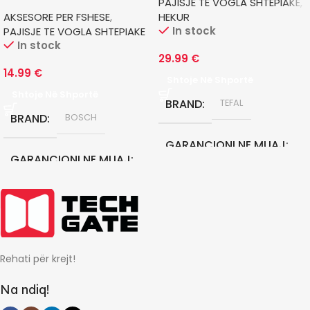
PAJISJE TE VOGLA SHTEPIAKE
,
AKSESORE PER FSHESE
,
HEKUR
In stock
PAJISJE TE VOGLA SHTEPIAKE
In stock
29.99
€
14.99
€
Shtoje Në Shportë
Shtoje Në Shportë
BRAND
TEFAL
BRAND
BOSCH
GARANCIONI NE MUAJ
GARANCIONI NE MUAJ
24
24
Rehati për krejt!
Na ndiq!