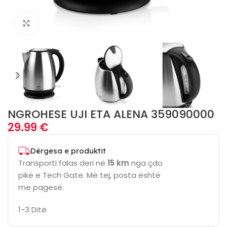
Click to enlarge
NGROHESE UJI ETA ALENA 359090000
29.99
€
Dërgesa e produktit
Transporti falas deri në
15 km
nga çdo
pikë e Tech Gate. Më tej, posta është
me pagesë.
1-3 Ditë