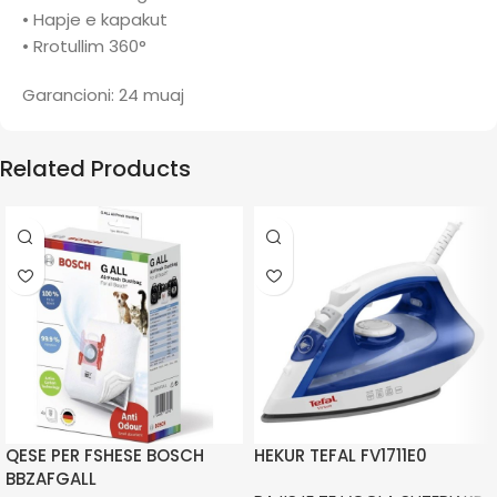
• Hapje e kapakut
• Rrotullim 360°
Garancioni: 24 muaj
Related Products
QESE PER FSHESE BOSCH
HEKUR TEFAL FV1711E0
BBZAFGALL