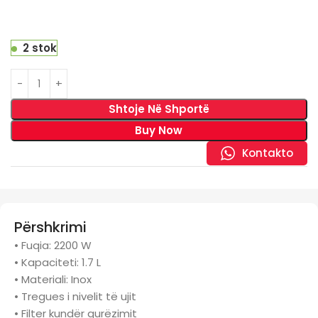
2 stok
Shtoje Në Shportë
Buy Now
Kontakto
Përshkrimi
• Fuqia: 2200 W
• Kapaciteti: 1.7 L
• Materiali: Inox
• Tregues i nivelit të ujit
• Filter kundër gurëzimit