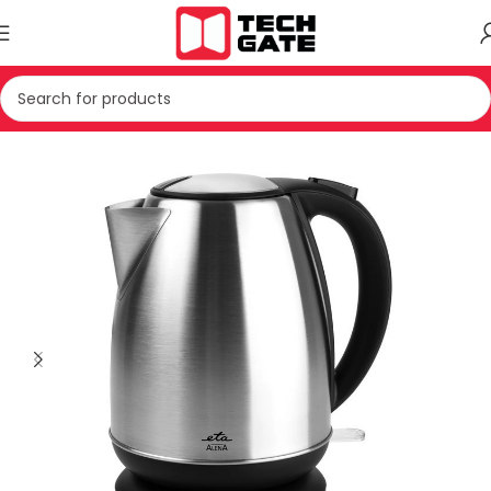
JE TE VOGLA SHTEPIAKE
PAJISJE TE KUZHINES
NGROHESE UJI