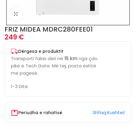
Click to enlarge
FRIZ MIDEA MDRC280FEE01
249
€
Dërgesa e produktit
Transporti falas deri në
15 km
nga çdo
pikë e Tech Gate. Më tej, posta është
me pagesë.
1-3 Ditë
Shfaq Kushtet
Periudha e rahatisë