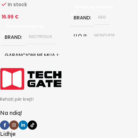
In stock
Shtoje Në Shportë
16.99
€
BRAND
AEG
Shtoje Në Shportë
LLOJI
MONTUESE
BRAND
ELECTROLUX
KLASA E ENERGJISE
C
GARANCIONI NE MUAJ
24
GARANCIONI NE MUAJ
12
Rehati për krejt!
Na ndiq!
Lidhje