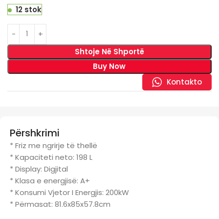
12 stok
Shtoje Në Shportë
Buy Now
Kontakto
Përshkrimi
* Friz me ngrirje të thellë
* Kapaciteti neto: 198 L
* Display: Digjital
* Klasa e energjisë: A+
* Konsumi Vjetor I Energjis: 200kW
* Përmasat: 81.6x85x57.8cm