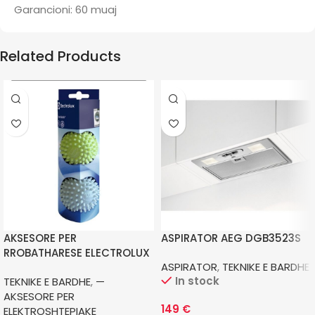
Garancioni: 60 muaj
Related Products
AKSESORE PER
ASPIRATOR AEG DGB3523S
RROBATHARESE ELECTROLUX
ASPIRATOR
,
TEKNIKE E BARDHE
EDBALL
In stock
TEKNIKE E BARDHE
,
—
AKSESORE PER
149
€
ELEKTROSHTEPIAKE