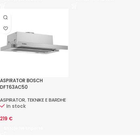
ASPIRATOR BOSCH
DFT63AC50
ASPIRATOR
,
TEKNIKE E BARDHE
In stock
219
€
Shtoje Në Shportë