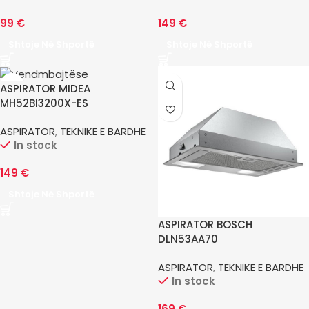
99
€
149
€
Shtoje Në Shportë
Shtoje Në Shportë
ASPIRATOR MIDEA
MH52BI3200X-ES
ASPIRATOR
,
TEKNIKE E BARDHE
In stock
149
€
Shtoje Në Shportë
ASPIRATOR BOSCH
DLN53AA70
ASPIRATOR
,
TEKNIKE E BARDHE
In stock
169
€