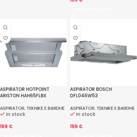
Shtoje Në Shportë
ASPIRATOR HOTPOINT
ASPIRATOR BOSCH
ARISTON HAH65FLBX
DFL046W53
ASPIRATOR
,
TEKNIKE E BARDHE
ASPIRATOR
,
TEKNIKE E BARDHE
In stock
In stock
169
€
199
€
Shtoje Në Shportë
Shtoje Në Shportë