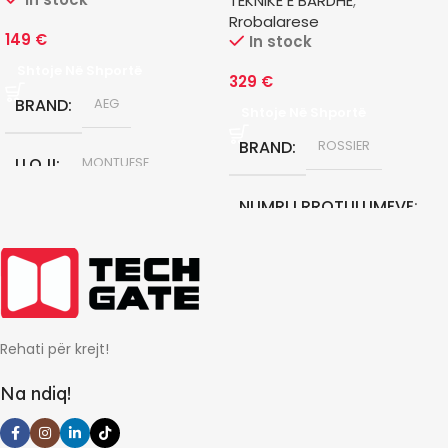
TEKNIKE E BARDHE
,
Rrobalarese
149
€
In stock
Shtoje Në Shportë
329
€
BRAND
AEG
Shtoje Në Shportë
BRAND
ROSSIER
LLOJI
MONTUESE
NUMRI I RROTULLIMEVE
KLASA E ENERGJISE
C
1200 RPM
GARANCIONI NE MUAJ
KAPACITETI KG
7 KG
12
Rehati për krejt!
KLASA E ENERGJISE
Na ndiq!
A+++