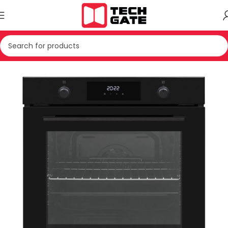
Kreu
TEKNIKE E BARDHE
PAJISJE MONTUESE
FURRE