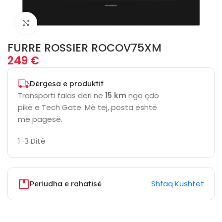
Click to enlarge
FURRE ROSSIER ROCOV75XM
249
€
Dërgesa e produktit
Transporti falas deri në
15 km
nga çdo
pikë e Tech Gate. Më tej, posta është
me pagesë.
1-3 Ditë
Shfaq Kushtet
Periudha e rahatisë