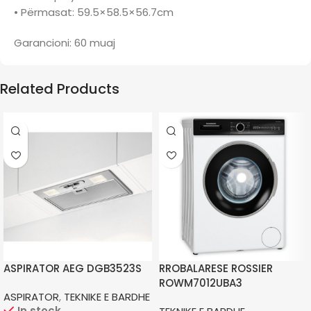
• Përmasat: 59.5×58.5×56.7cm
Garancioni: 60 muaj
Related Products
ASPIRATOR AEG DGB3523S
RROBALARESE ROSSIER
ROWM7012UBA3
ASPIRATOR
,
TEKNIKE E BARDHE
In stock