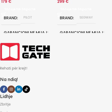
179
€
299
€
Shtoje Në Shportë
Shtoje Në Shportë
BRAND
BRAND
PILOT
SEGWAY
GARANCIONI NE MUAJ
GARANCIONI NE MUAJ
12
12
Rehati për krejt!
Na ndiq!
Lidhje
Zbritje