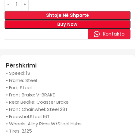
Shtoje Në Shportë
Buy Now
Kontakto
Përshkrimi
• Speed: 1S
• Frame: Steel
• Fork: Steel
• Front Brake: V-BRAKE
• Rear Beake: Coaster Brake
• Front Chainwhel: Steel 28T
• Freewhel:Steel 16T
• Wheels: Alloy Rims W/Steel Hubs
• Tires: 2.125