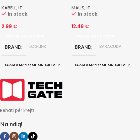
KABELL
,
IT
MAUS
,
IT
In stock
In stock
2.99
€
12.49
€
Shtoje Në Shportë
Shtoje Në Shportë
BRAND
BRAND
LOGILINK
BARACUDA
GARANCIONI NE MUAJ
GARANCIONI NE MUAJ
0
0
Rehati për krejt!
Na ndiq!