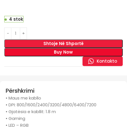
4 stok
Shtoje Në Shportë
Buy Now
Kontakto
Përshkrimi
• Maus me kabllo
• DPI: 800/1600/2400/3200/4800/6400/7200
• Gjatësia e kabllit: 1.8 m
• Gaming
• LED – RGB