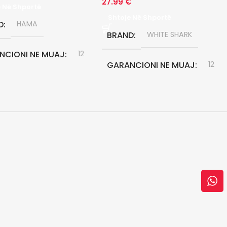
27.99
€
e Në Shportë
Shtoje Në Shportë
D
HAMA
BRAND
WHITE SHARK
NCIONI NE MUAJ
12
GARANCIONI NE MUAJ
12