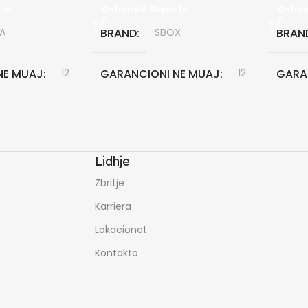
rtë
Shtoje Në Shportë
Shtoj
A
BRAND
SBOX
BRAN
NE MUAJ
12
GARANCIONI NE MUAJ
12
GARA
Lidhje
Zbritje
Karriera
Lokacionet
Kontakto