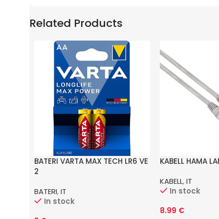
Related Products
BATERI VARTA MAX TECH LR6 VE
KABELL HAMA LA
2
KABELL
,
IT
In stock
BATERI
,
IT
In stock
8.99
€