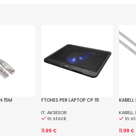
N 15M
FTOHES PER LAPTOP CP 19
KABELL
IT
,
AKSESOR
KABELL
,
In stock
In s
11.99
€
11.99
€