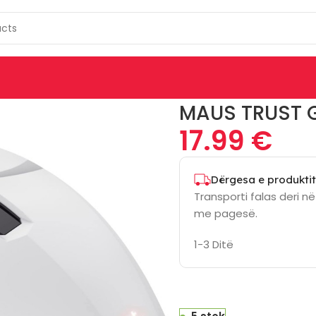
09W
MAUS TRUST 
17.99
€
Dërgesa e produktit
Transporti falas deri n
me pagesë.
1-3 Ditë