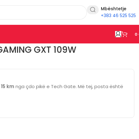
Mbështetje
+383 46 525 525
0
GAMING GXT 109W
ë
15 km
nga çdo pikë e Tech Gate. Më tej, posta është