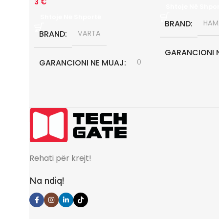
3
€
Shtoje Në Shpo
Shtoje Në Shportë
BRAND
HAM
BRAND
VARTA
GARANCIONI 
GARANCIONI NE MUAJ
0
Rehati për krejt!
Na ndiq!