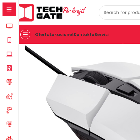
Për krejt!
Oferta
Lokacionet
Kontakto
Servisi
Kreu
IT
AKSESOR
MAUS
Maus Trust Gaming Gxt 1