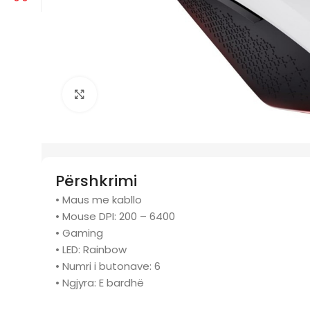
Click to enlarge
Përshkrimi
• Maus me kabllo
• Mouse DPI: 200 – 6400
• Gaming
• LED: Rainbow
• Numri i butonave: 6
• Ngjyra: E bardhë