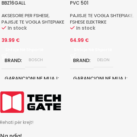
BBZ16GALL
PVC 501
AKSESORE PER FSHESE
,
PAJISJE TE VOGLA SHTEPIAKE
,
PAJISJE TE VOGLA SHTEPIAKE
FSHESE ELEKTRIKE
In stock
In stock
39.99
€
64.99
€
Shtoje Në Shportë
Shtoje Në Shportë
BRAND
BRAND
BOSCH
DELON
GARANCIONI NE MUAJ
GARANCIONI NE MUAJ
24
12
Rehati për krejt!
Na ndiq!