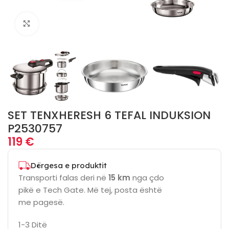
Click to enlarge
SET TENXHERESH 6 TEFAL INDUKSION
P2530757
119
€
Dërgesa e produktit
Transporti falas deri në
15 km
nga çdo
pikë e Tech Gate. Më tej, posta është
me pagesë.
1-3 Ditë