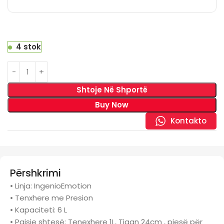
4 stok
Shtoje Në Shportë
Buy Now
Kontakto
Përshkrimi
• Linja: IngenioEmotion
• Tenxhere me Presion
• Kapaciteti: 6 L
• Paisje shtesë: Tenexhere 1L, Tigan 24cm , pjesë për