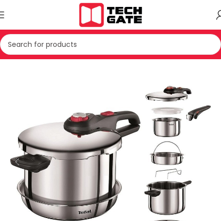
JISJE TE VOGLA SHTEPIAKE
PAJISJE TE KUZHINES
ENË GATIMI