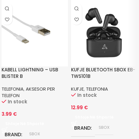
KABELL LIGHTNING – USB
KUFJE BLUETOOTH SBOX EB-
BLISTER B
TWS101B
TELEFONIA
,
AKSESOR PER
KUFJE
,
TELEFONIA
In stock
TELEFON
In stock
12.99
€
3.99
€
Shtoje Në Shportë
Shtoje Në Shportë
BRAND
SBOX
BRAND
SBOX