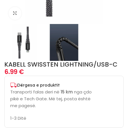
Click to enlarge
KABELL SWISSTEN LIGHTNING/USB-C
6.99
€
Dërgesa e produktit
Transporti falas deri në
15 km
nga çdo
pikë e Tech Gate. Më tej, posta është
me pagesë.
1-3 Ditë