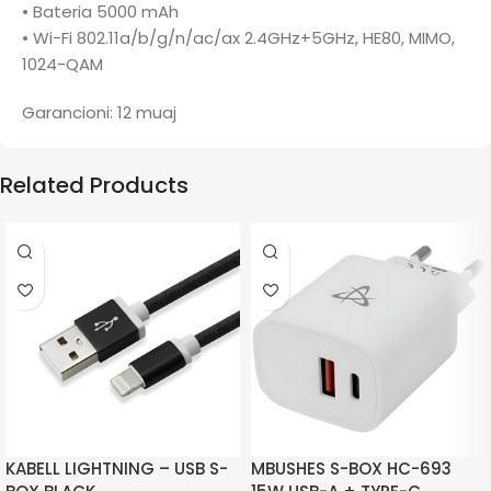
• Bateria 5000 mAh
• Wi-Fi 802.11a/b/g/n/ac/ax 2.4GHz+5GHz, HE80, MIMO,
1024-QAM
Garancioni: 12 muaj
Related Products
KABELL LIGHTNING – USB S-
MBUSHES S-BOX HC-693