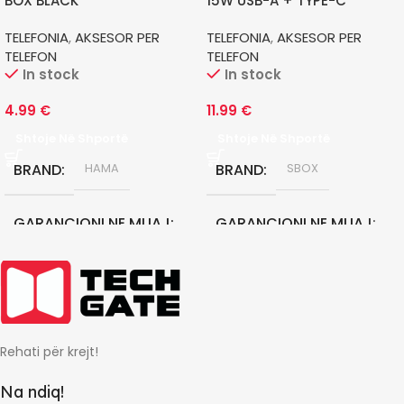
BOX BLACK
15W USB-A + TYPE-C
TELEFONIA
,
AKSESOR PER
TELEFONIA
,
AKSESOR PER
TELEFON
TELEFON
In stock
In stock
4.99
€
11.99
€
Shtoje Në Shportë
Shtoje Në Shportë
BRAND
BRAND
HAMA
SBOX
GARANCIONI NE MUAJ
GARANCIONI NE MUAJ
12
0
Rehati për krejt!
Na ndiq!