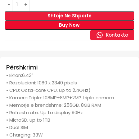
Shtoje Në Shportë
Buy Now
Kontakto
Përshkrimi
• Ekran:6.43″
• Rezolucioni: 1080 x 2340 pixels
• CPU: Octa-core CPU, up to 2.4GHz)
• Kamera:Triple: 108MP+8MP+2MP triple camera
• Memorje e brendshme: 256GB, 8GB RAM
• Refresh rate: Up to display 90Hz
• MicroSD, up to 1TB
• Dual SIM
• Charging: 33W