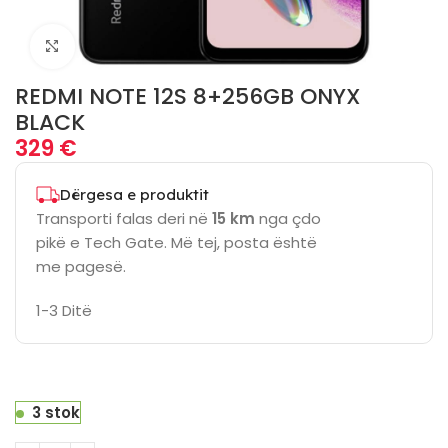
Click to enlarge
REDMI NOTE 12S 8+256GB ONYX
BLACK
329
€
Dërgesa e produktit
Transporti falas deri në
15 km
nga çdo
pikë e Tech Gate. Më tej, posta është
me pagesë.
1-3 Ditë
3 stok