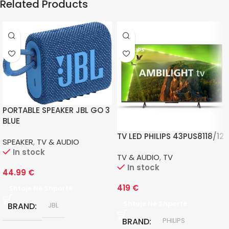
Related Products
PORTABLE SPEAKER JBL GO 3
BLUE
TV LED PHILIPS 43PUS8118/12
SPEAKER
,
TV & AUDIO
In stock
TV & AUDIO
,
TV
In stock
44.99
€
419
€
Shtoje Në Shportë
Shtoje Në Shportë
BRAND
JBL
BRAND
PHILIPS