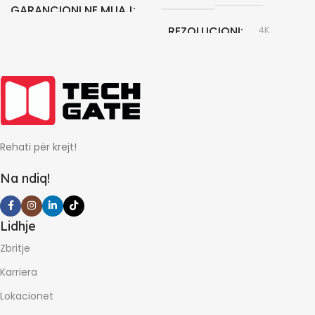
GARANCIONI NE MUAJ
REZOLUCIONI
4K
12
DIAGONALJA EKRAN
43"
Rehati për krejt!
TEKNOLOGJIA E
EKRANIT
Na ndiq!
LED
Lidhje
GARANCIONI NE MUAJ
Zbritje
Karriera
24
Lokacionet