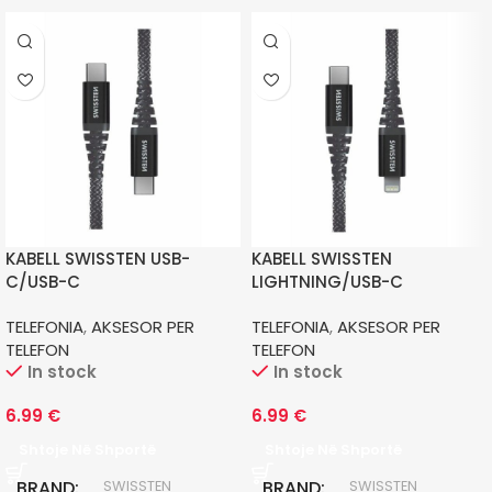
KABELL SWISSTEN USB-
KABELL SWISSTEN
C/USB-C
LIGHTNING/USB-C
TELEFONIA
,
AKSESOR PER
TELEFONIA
,
AKSESOR PER
TELEFON
TELEFON
In stock
In stock
6.99
€
6.99
€
Shtoje Në Shportë
Shtoje Në Shportë
BRAND
BRAND
SWISSTEN
SWISSTEN