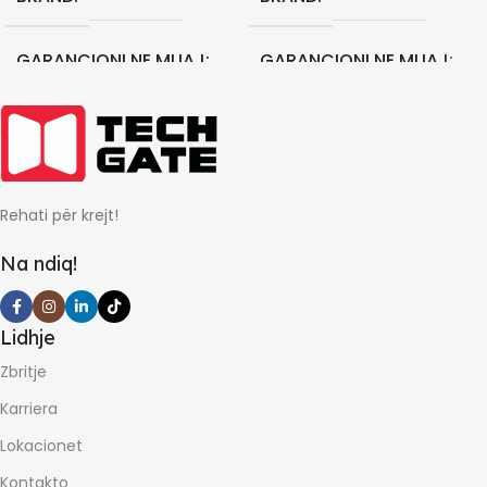
GARANCIONI NE MUAJ
GARANCIONI NE MUAJ
12
12
Rehati për krejt!
Na ndiq!
Lidhje
Zbritje
Karriera
Lokacionet
Kontakto