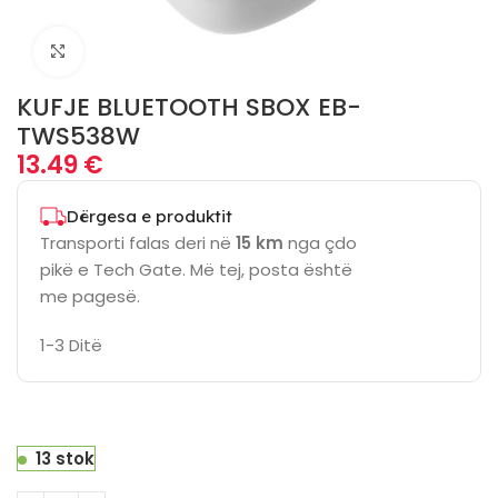
Click to enlarge
KUFJE BLUETOOTH SBOX EB-
TWS538W
13.49
€
Dërgesa e produktit
Transporti falas deri në
15 km
nga çdo
pikë e Tech Gate. Më tej, posta është
me pagesë.
1-3 Ditë
13 stok