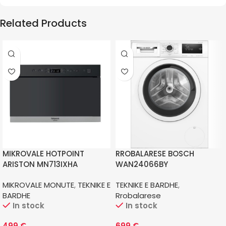
Related Products
MIKROVALE HOTPOINT
RROBALARESE BOSCH
ARISTON MN713IXHA
WAN24066BY
MIKROVALE MONUTE
,
TEKNIKE E
TEKNIKE E BARDHE
,
BARDHE
Rrobalarese
In stock
In stock
499
€
699
€