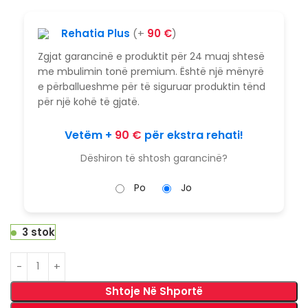
Rehatia Plus
(+
90
€
)
Zgjat garancinë e produktit për 24 muaj shtesë
me mbulimin tonë premium. Është një mënyrë
e përballueshme për të siguruar produktin tënd
për një kohë të gjatë.
Vetëm +
90
€
për ekstra rehati!
Dëshiron të shtosh garancinë?
Po
Jo
3 stok
Shtoje Në Shportë