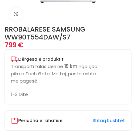
Click to enlarge
RROBALARESE SAMSUNG
WW90T554DAW/S7
799
€
Dërgesa e produktit
Transporti falas deri në
15 km
nga çdo
pikë e Tech Gate. Më tej, posta është
me pagesë.
1-3 Ditë
Shfaq Kushtet
Periudha e rahatisë