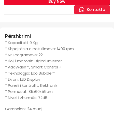
Buy Now
Kontakto
Përshkrimi
* Kapaciteti: 9 Kg
* Shpejtësia e rrotullimeve: 1400 rpm
* Nr. Programeve: 22
* Lloji i motorrit: Digital Inverter
* AddWash™, Smart Control +
* Teknologjia: Eco Bubble™
* Ekrani: LED Display
* Paneli i kontrollit: Elektronik
* Përmasat: 85x60x55cm
* Niveli i zhurmës: 72dB
Garancioni: 24 muaj