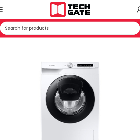
Kreu
TEKNIKE E BARDHE
Rrobalarese