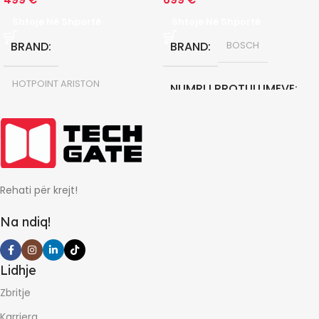
Shtoje Në Shportë
Shtoje Në Shportë
BRAND
BRAND
BOSCH
HOTPOINT ARISTON
NUMRI I RROTULLIMEVE
FUQIA E MIKROVALES
1200 RPM
700 W
KAPACITETI KG
8 KG
Rehati për krejt!
KAPACITETI LITER
22 L
KLASA E ENERGJISE
A
Na ndiq!
GARANCIONI NE MUAJ
GARANCIONI NE MUAJ
Lidhje
60
24
Zbritje
Karriera