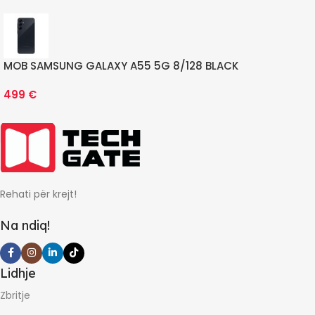
MOB SAMSUNG GALAXY A55 5G 8/128 BLACK
499
€
Rehati për krejt!
Na ndiq!
Lidhje
Zbritje