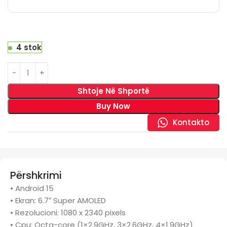
4 stok
Shtoje Në Shportë
Buy Now
Kontakto
Përshkrimi
• Android 15
• Ekran: 6.7″ Super AMOLED
• Rezolucioni: 1080 x 2340 pixels
• Cpu: Octa-core (1×2.9GHz, 3×2.6GHz, 4×1.9GHz)