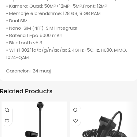
• Kamera: Quad: 50MP+12MP+5MP,Front: 12MP
• Memorje e brendshme: 128 GB, 8 GB RAM
• Dual SIM
• Nano-SIM (4FF), SIM i integruar
• Bateria Li-po 5000 mAh
• Bluetooth v5.3
• Wi-Fi 802.11a/b/g/n/ac/ax 2.4GHz+5GHz, HE80, MIMO,
1024-QAM
Garancioni: 24 muaj
Related Products