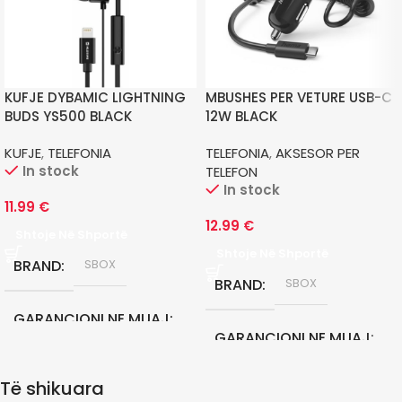
KUFJE DYBAMIC LIGHTNING
MBUSHES PER VETURE USB-C
BUDS YS500 BLACK
12W BLACK
KUFJE
,
TELEFONIA
TELEFONIA
,
AKSESOR PER
In stock
TELEFON
In stock
11.99
€
12.99
€
Shtoje Në Shportë
Shtoje Në Shportë
BRAND
SBOX
BRAND
SBOX
GARANCIONI NE MUAJ
GARANCIONI NE MUAJ
12
Të shikuara
12