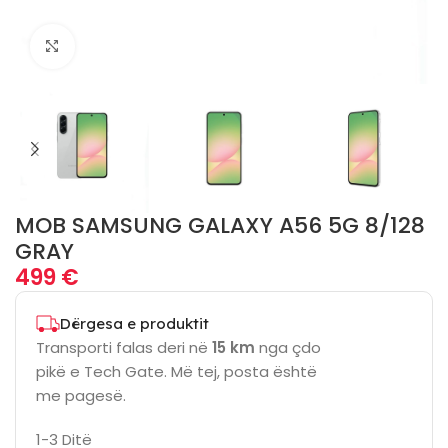
Click to enlarge
MOB SAMSUNG GALAXY A56 5G 8/128
GRAY
499
€
Dërgesa e produktit
Transporti falas deri në
15 km
nga çdo
pikë e Tech Gate. Më tej, posta është
me pagesë.
1-3 Ditë