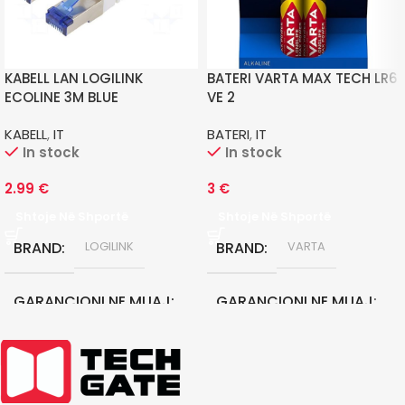
KABELL LAN LOGILINK
BATERI VARTA MAX TECH LR6
ECOLINE 3M BLUE
VE 2
KABELL
,
IT
BATERI
,
IT
In stock
In stock
2.99
€
3
€
Shtoje Në Shportë
Shtoje Në Shportë
BRAND
BRAND
LOGILINK
VARTA
GARANCIONI NE MUAJ
GARANCIONI NE MUAJ
0
0