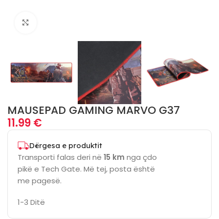
Click to enlarge
MAUSEPAD GAMING MARVO G37
11.99
€
Dërgesa e produktit
Transporti falas deri në
15 km
nga çdo
pikë e Tech Gate. Më tej, posta është
me pagesë.
1-3 Ditë