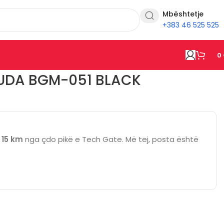
Mbështetje
+383 46 525 525
0
DA BGM-051 BLACK
ë
15 km
nga çdo pikë e Tech Gate. Më tej, posta është