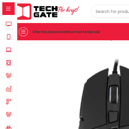
Për krejt!
Oferta
Lokacionet
Kontakto
Servisi
Kreu
IT
AKSESOR
MAUS
Maus Baracuda Bgm-051 B