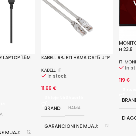
MONITO
H 23.8
R LAPTOP 1.5M
KABELL RRJETI HAMA CAT5 UTP
IT
,
MON
In s
KABELL
,
IT
In stock
119
€
11.99
€
Shtoj
Shtoje Në Shportë
BRAN
rtë
BRAND
HAMA
A
DIAG
GARANCIONI NE MUAJ
12
NE MUAJ
12
23.8"