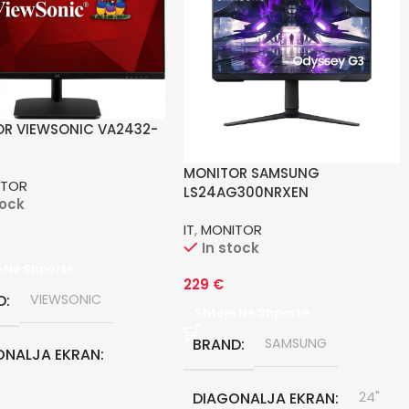
R VIEWSONIC VA2432-
MONITOR SAMSUNG
ITOR
LS24AG300NRXEN
tock
IT
,
MONITOR
In stock
e Në Shportë
229
€
D
VIEWSONIC
Shtoje Në Shportë
BRAND
SAMSUNG
ONALJA EKRAN
DIAGONALJA EKRAN
24"