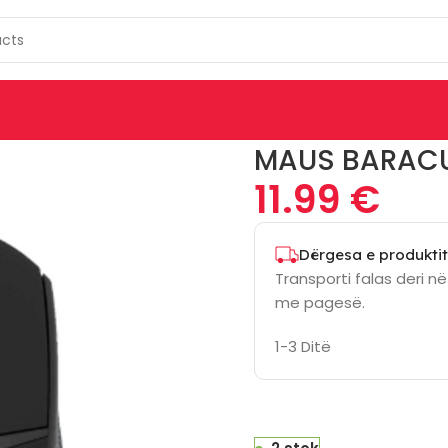
lack
MAUS BARACU
11.99
€
Dërgesa e produktit
Transporti falas deri n
me pagesë.
1-3 Ditë