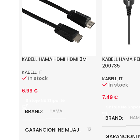
KABELL HAMA HDMI HDMI 3M
KABELL HAMA PE
200735
KABELL
,
IT
In stock
KABELL
,
IT
In stock
6.99
€
7.49
€
Shtoje Në Shportë
Shtoje Në Shpo
BRAND
HAMA
BRAND
HAM
GARANCIONI NE MUAJ
12
GARANCIONI 