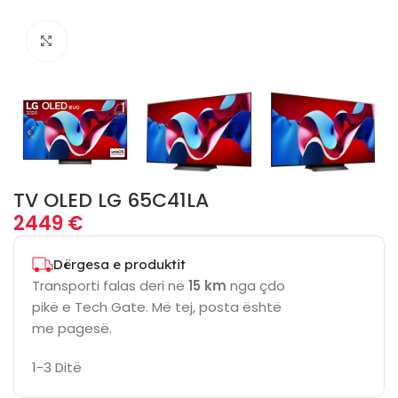
Click to enlarge
TV OLED LG 65C41LA
2449
€
Dërgesa e produktit
Transporti falas deri në
15 km
nga çdo
pikë e Tech Gate. Më tej, posta është
me pagesë.
1-3 Ditë