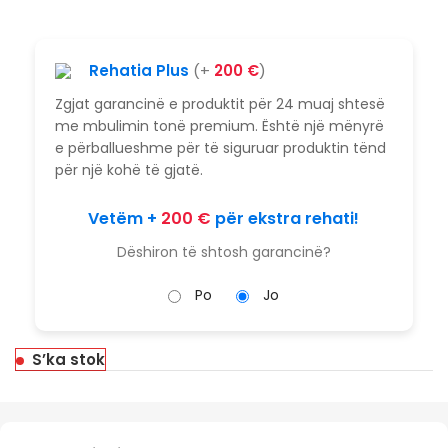
Rehatia Plus
(+
200
€
)
Zgjat garancinë e produktit për 24 muaj shtesë
me mbulimin tonë premium. Është një mënyrë
e përballueshme për të siguruar produktin tënd
për një kohë të gjatë.
Vetëm +
200
€
për ekstra rehati!
Dëshiron të shtosh garancinë?
Po
Jo
S’ka stok