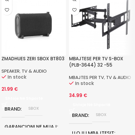
ZMADHUES ZERI SBOX BT803
MBAJTESE PER TV S-BOX
(PLB-3644) 32 -55
SPEAKER
,
TV & AUDIO
In stock
MBAJTES PER TV
,
TV & AUDIO
In stock
21.99
€
34.99
€
Shtoje Në Shportë
Shtoje Në Shportë
BRAND
SBOX
BRAND
SBOX
GARANCIONI NE MUAJ
LLOJI I MBAJTESIT