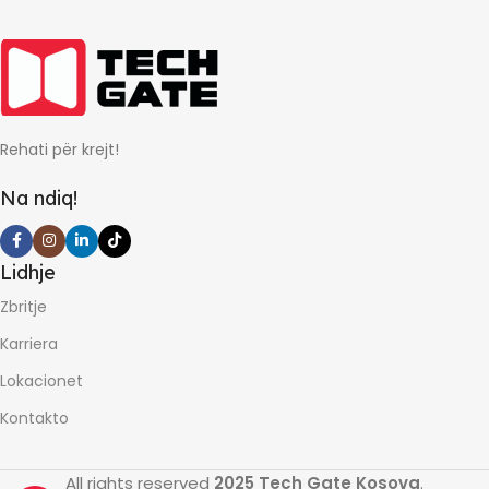
12
LEVIZES
GARANCIONI NE MUAJ
Rehati për krejt!
0
Na ndiq!
Lidhje
Zbritje
Karriera
Lokacionet
Kontakto
All rights reserved
2025 Tech Gate Kosova
.