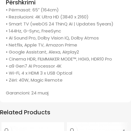
Përshkrimi
• Përmasat: 65″ (164cm)
• Rezolucioni: 4K Ultra HD (3840 x 2160)
• Smart TV (webOS 24 ThinQ AI | Updates 5years)
• 144Hz, G-Sync, FreeSync
• AI Sound Pro, Dolby Vision IQ, Dolby Atmos
• Netflix, Apple TV, Amazon Prime
• Google Assistant, Alexa, Airplay2
• Cinema HDR, FILMMAKER MODE™, HGiG, HDR10 Pro
• a9 Gen7 AI Processor 4K
• Wi-Fi, 4 x HDMI 3 x USB Optical
• Zëri: 40W, Magic Remote
Garancioni: 24 muaj
Related Products