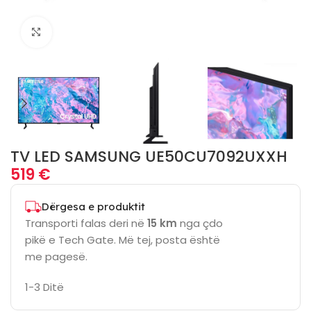
Click to enlarge
TV LED SAMSUNG UE50CU7092UXXH
519
€
Dërgesa e produktit
Transporti falas deri në
15 km
nga çdo
pikë e Tech Gate. Më tej, posta është
me pagesë.
1-3 Ditë