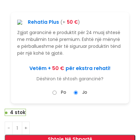
Rehatia Plus
(+
50
€
)
Zgjat garancinë e produktit për 24 muaj shtesë
me mbulimin tonë premium. Është një mënyrë
e përballueshme për të siguruar produktin tënd
për një kohë të gjatë.
Vetëm +
50
€
për ekstra rehati!
Dëshiron të shtosh garancinë?
Po
Jo
4 stok
Shtoje Në Shportë