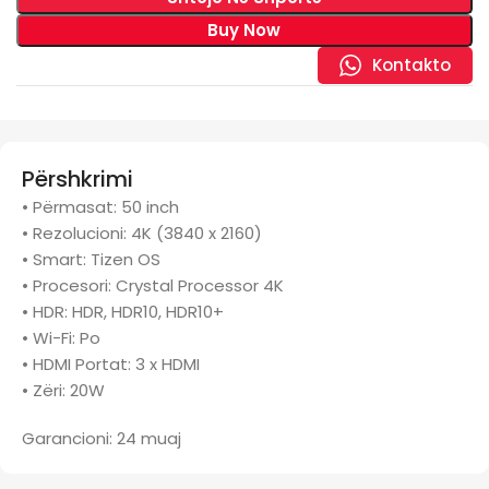
Buy Now
Kontakto
Përshkrimi
• Përmasat: 50 inch
• Rezolucioni: 4K (3840 x 2160)
• Smart: Tizen OS
• Procesori: Crystal Processor 4K
• HDR: HDR, HDR10, HDR10+
• Wi-Fi: Po
• HDMI Portat: 3 x HDMI
• Zëri: 20W
Garancioni: 24 muaj