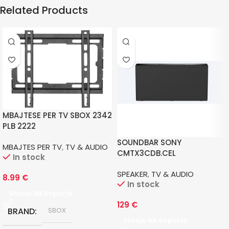
Related Products
MBAJTESE PER TV SBOX 2342
PLB 2222
SOUNDBAR SONY
MBAJTES PER TV
,
TV & AUDIO
CMTX3CDB.CEL
In stock
SPEAKER
,
TV & AUDIO
8.99
€
In stock
Shtoje Në Shportë
129
€
BRAND
SBOX
Shtoje Në Shportë