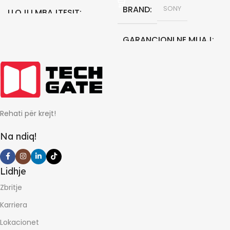
BRAND
SONY
LLOJI I MBAJTESIT
GARANCIONI NE MUAJ
STATIK
GARANCIONI NE MUAJ
12
0
Rehati për krejt!
Na ndiq!
Lidhje
Zbritje
Karriera
Lokacionet