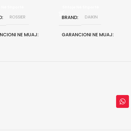
e Në Shportë
Shtoje Në Shportë
D
ROSSIER
BRAND
DAIKIN
NCIONI NE MUAJ
GARANCIONI NE MUAJ
36
CITETI MAKSIMAL
KAPACITETI MAKSIMAL
 BTU
7000 BTU