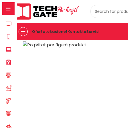
Për krejt!
Oferta
Lokacionet
Kontakto
Servisi
Click to enlarge
Kreu
KONDICIONER
Kondicioner Becker Bck-F24F7