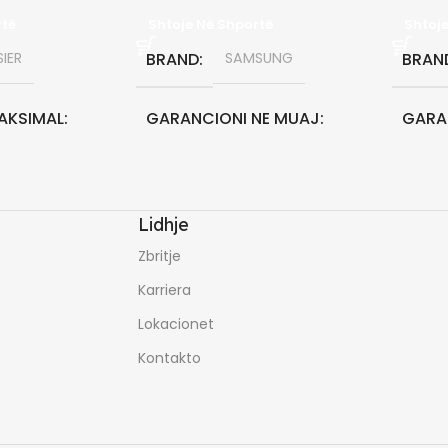
rtë
Shtoje Në Shportë
Shtoj
IER
BRAND
SAMSUNG
BRAN
AKSIMAL
GARANCIONI NE MUAJ
GARA
24
36
Lidhje
NE MUAJ
KAPACITETI MAKSIMAL
KAPA
Zbritje
12000 BTU
24000
Karriera
Lokacionet
Kontakto