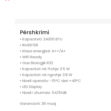
Përshkrimi
• Kapaciteti: 24000 BTU
• INVERTER
• Klasa energjisë: A++/A+
• WiFi Ready
• Gas Ekologjik R32
• Kapacitet në ftohje 3.5 W
• Kapacitet në ngrohje 3.8 W
• Niveli operativ: -15°C deri +49°C
• LED Display
• Niveli i zhurmës: 54/61dB
Garancioni: 36 muaj