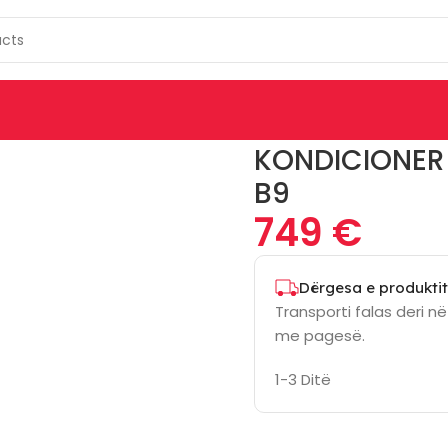
C4-Far3Di-B9
KONDICIONER
B9
749
€
Dërgesa e produktit
Transporti falas deri n
me pagesë.
1-3 Ditë