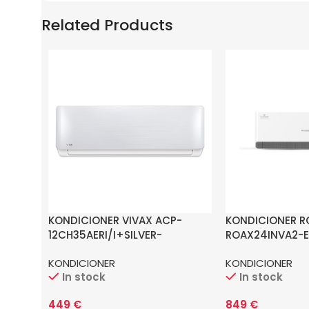
Related Products
KONDICIONER VIVAX ACP-
KONDICIONER R
12CH35AERI/I+SILVER-
ROAX24INVA2-E
MIRROR^12CH35AERI/O+
KONDICIONER
KONDICIONER
In stock
In stock
449
€
849
€