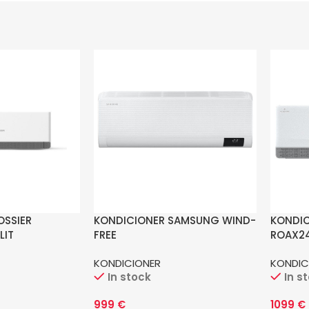
OSSIER
KONDICIONER SAMSUNG WIND-
KONDIC
LIT
FREE
ROAX2
AR12TXHZAWKNEU^AR12TXHZA
KONDICIONER
KONDIC
WKXEU
In stock
In s
999
€
1099
€