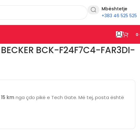
Mbështetje
+383 46 525 525
0
 BECKER BCK-F24F7C4-FAR3DI-
ë
15 km
nga çdo pikë e Tech Gate. Më tej, posta është