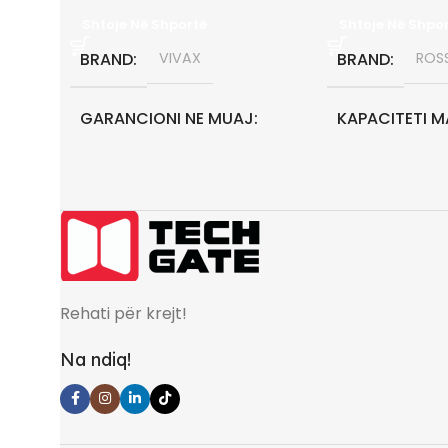
Shtoje Në Shportë
Shtoje Në Shpo
BRAND
VIVAX
BRAND
ROSS
GARANCIONI NE MUAJ
KAPACITETI M
36
24000 BTU
KAPACITETI MAKSIMAL
GARANCIONI 
12000 BTU
36
Rehati për krejt!
Na ndiq!