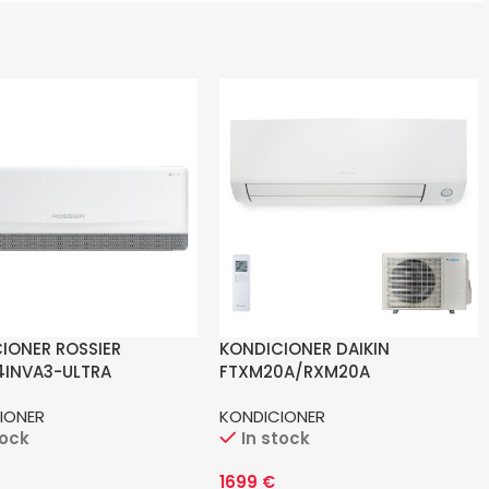
IONER ROSSIER
KONDICIONER DAIKIN
4INVA3-ULTRA
FTXM20A/RXM20A
IONER
KONDICIONER
tock
In stock
1699
€