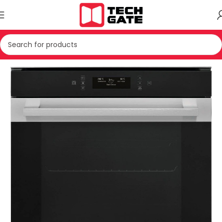
Kreu
TEKNIKE E BARDHE
PAJISJE MONTUESE
FURRE