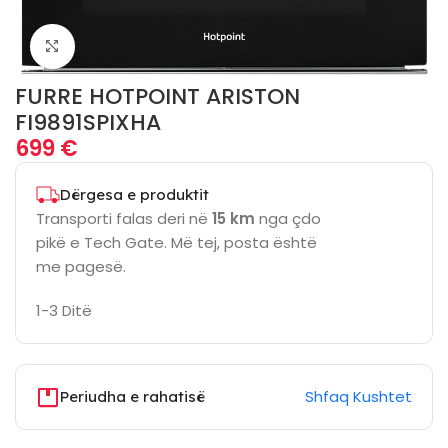
Click to enlarge
FURRE HOTPOINT ARISTON
FI9891SPIXHA
699
€
Dërgesa e produktit
Transporti falas deri në
15 km
nga çdo
pikë e Tech Gate. Më tej, posta është
me pagesë.
1-3 Ditë
Shfaq Kushtet
Periudha e rahatisë