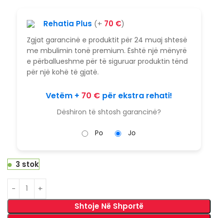
Rehatia Plus
(+
70
€
)
Zgjat garancinë e produktit për 24 muaj shtesë
me mbulimin tonë premium. Është një mënyrë
e përballueshme për të siguruar produktin tënd
për një kohë të gjatë.
Vetëm +
70
€
për ekstra rehati!
Dëshiron të shtosh garancinë?
Po
Jo
3 stok
Shtoje Në Shportë