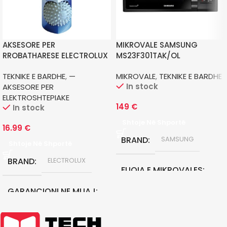
AKSESORE PER
MIKROVALE SAMSUNG
RROBATHARESE ELECTROLUX
MS23F301TAK/OL
EDBALL
TEKNIKE E BARDHE
,
—
MIKROVALE
,
TEKNIKE E BARDHE
In stock
AKSESORE PER
ELEKTROSHTEPIAKE
149
€
In stock
Shtoje Në Shportë
16.99
€
BRAND
SAMSUNG
Shtoje Në Shportë
BRAND
ELECTROLUX
FUQIA E MIKROVALES
GARANCIONI NE MUAJ
800 W
24
KAPACITETI LITER
23 L