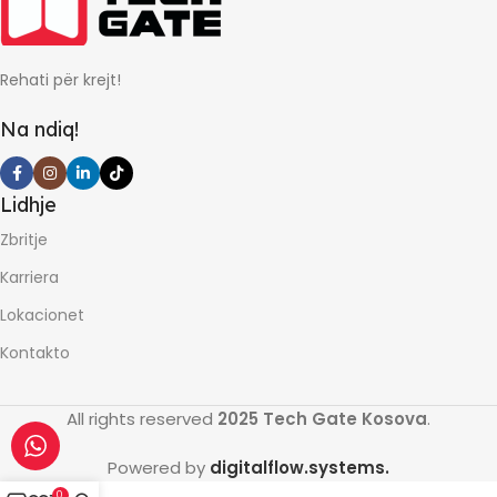
GARANCIONI NE MUAJ
Rehati për krejt!
24
Na ndiq!
Lidhje
Zbritje
Karriera
Lokacionet
Kontakto
All rights reserved
2025 Tech Gate Kosova
.
Powered by
digitalflow.systems.
0