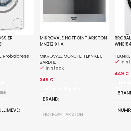
SSIER
MIKROVALE HOTPOINT ARISTON
RROBAL
3
MN212IXHA
WNEI8
E
,
Rrobalarese
MIKROVALE MONUTE
,
TEKNIKE E
TEKNIKE
In s
BARDHE
In stock
449
€
349
€
rtë
Shtoj
Shtoje Në Shportë
IER
BRAN
BRAND
ULLIMEVE
NUMRI
HOTPOINT ARISTON
1400 
FUQIA E MIKROVALES