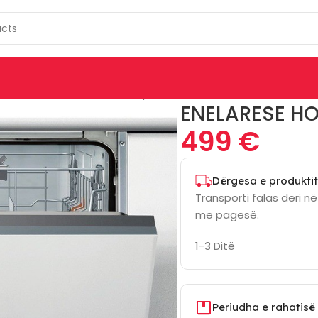
SE MONTUESE
Enelarese Hotpoint Ariston Hie2B19Cn
ENELARESE HO
499
€
Dërgesa e produktit
Transporti falas deri n
me pagesë.
1-3 Ditë
Periudha e rahatisë