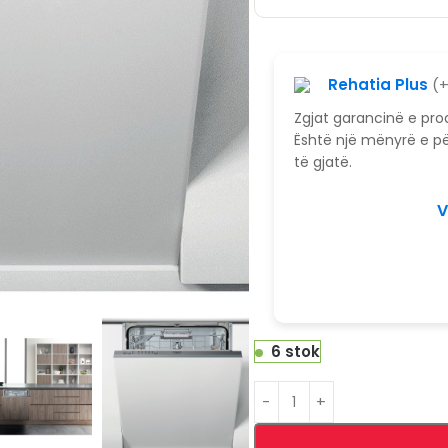
Rehatia Plus
(
Zgjat garancinë e pr
Është një mënyrë e pë
të gjatë.
V
6 stok