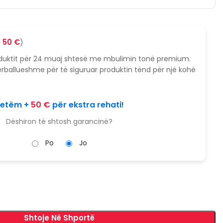
+
50
€
)
oduktit për 24 muaj shtesë me mbulimin tonë premium.
rballueshme për të siguruar produktin tënd për një kohë
etëm +
50
€
për ekstra rehati!
Dëshiron të shtosh garancinë?
Po
Jo
Shtoje Në Shportë