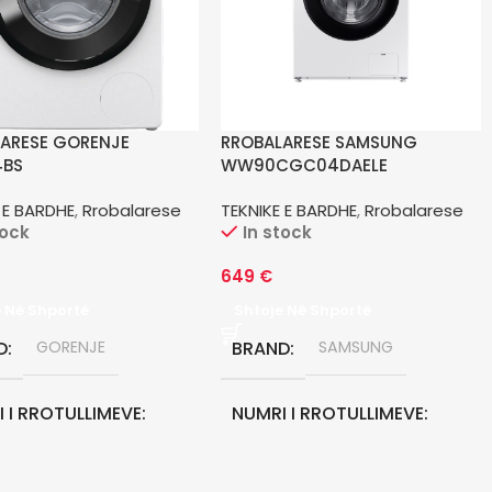
ARESE GORENJE
RROBALARESE SAMSUNG
4BS
WW90CGC04DAELE
 E BARDHE
,
Rrobalarese
TEKNIKE E BARDHE
,
Rrobalarese
tock
In stock
649
€
e Në Shportë
Shtoje Në Shportë
D
GORENJE
BRAND
SAMSUNG
 I RROTULLIMEVE
NUMRI I RROTULLIMEVE
RPM
1400 RPM