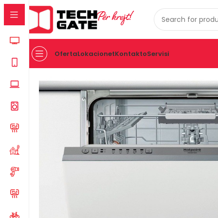
Për krejt!
Oferta
Lokacionet
Kontakto
Servisi
Kreu
TEKNIKE E BARDHE
PAJISJE MONTUESE
ENELARE