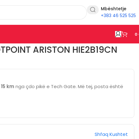
Mbështetje
+383 46 525 525
0
TPOINT ARISTON HIE2B19CN
ë
15 km
nga çdo pikë e Tech Gate. Më tej, posta është
Shfaq Kushtet