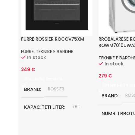
FURRE ROSSIER ROCOV75XM
RROBALARESE RO
ROWM7010UWA
FURRE
,
TEKNIKE E BARDHE
In stock
TEKNIKE E BARDH
In stock
249
€
279
€
Shtoje Në Shportë
Shtoje Në Shpo
BRAND
ROSSIER
BRAND
ROSS
KAPACITETI LITER
78 L
NUMRI I RROT
KLASA E ENERGJISE
A
1000 RPM