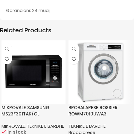
Garancioni: 24 muaj
Related Products
MIKROVALE SAMSUNG
RROBALARESE ROSSIER
MS23F301TAK/OL
ROWM7010UWA3
MIKROVALE
,
TEKNIKE E BARDHE
TEKNIKE E BARDHE
,
In stock
Rrobalarese