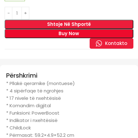
Shtoje Në Shportë
Buy Now
Kontakto
Përshkrimi
* Pllakë qeramike (montuese)
* 4 sipërfaqe të ngrohjes
* 17 nivele të nxehtësisë
* Komandim digjital
* Funksioni: PowerBoost
* Indikator i nxehtësisë
* ChildLock
* Përmasat: 59.2×4.9×52.2 cm