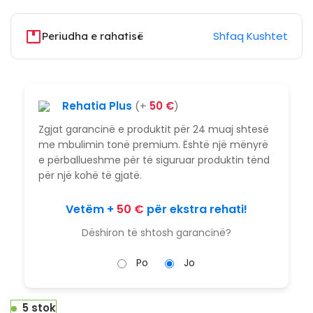
Shfaq Kushtet
Periudha e rahatisë
Rehatia Plus
(+
50
€
)
Zgjat garancinë e produktit për 24 muaj shtesë
me mbulimin tonë premium. Është një mënyrë
e përballueshme për të siguruar produktin tënd
për një kohë të gjatë.
Vetëm +
50
€
për ekstra rehati!
Dëshiron të shtosh garancinë?
Po
Jo
5 stok