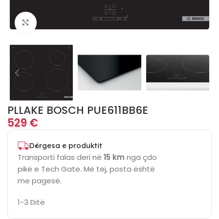
Click to enlarge
PLLAKE BOSCH PUE611BB6E
529
€
Dërgesa e produktit
Transporti falas deri në
15 km
nga çdo
pikë e Tech Gate. Më tej, posta është
me pagesë.
1-3 Ditë