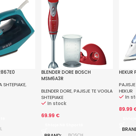
2867E0
BLENDER DORE BOSCH
HEKUR 
MSM6A3R
A SHTEPIAKE
,
PAJISJE
BLENDER DORE
,
PAJISJE TE VOGLA
HEKUR
In s
SHTEPIAKE
In stock
89.99
69.99
€
rtë
Shtoj
Shtoje Në Shportë
L
BRAN
BRAND
BOSCH