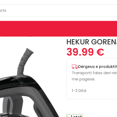
renje Sih2600Bkg
HEKUR GOREN
39.99
€
Dërgesa e produktit
Transporti falas deri n
me pagesë.
1-3 Ditë