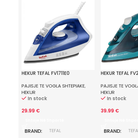
HEKUR TEFAL FV1711E0
HEKUR TEFAL FV
PAJISJE TE VOGLA SHTEPIAKE
,
PAJISJE TE VOGL
HEKUR
HEKUR
In stock
In stock
29.99
€
39.99
€
Shtoje Në Shportë
Shtoje Në Shpo
BRAND
TEFAL
BRAND
TEFA