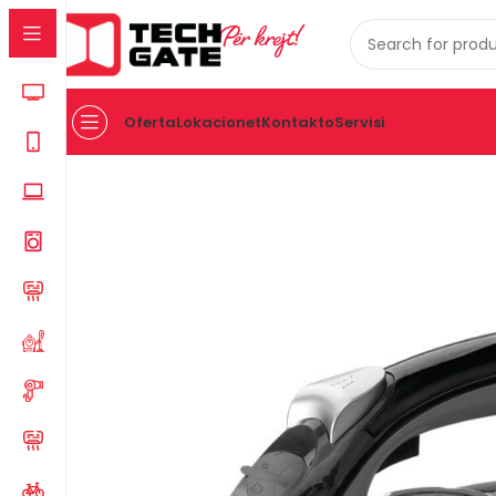
Për krejt!
Oferta
Lokacionet
Kontakto
Servisi
Kreu
PAJISJE TE VOGLA SHTEPIAKE
HEKUR
Hekur Go