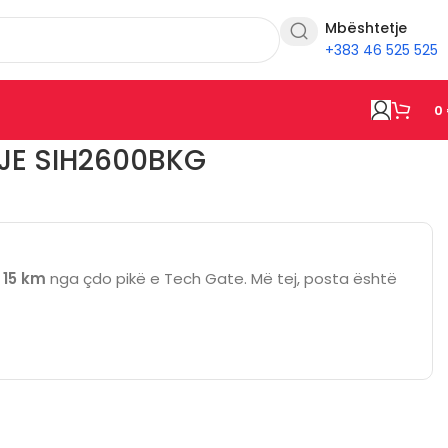
Mbështetje
+383 46 525 525
0
JE SIH2600BKG
ë
15 km
nga çdo pikë e Tech Gate. Më tej, posta është