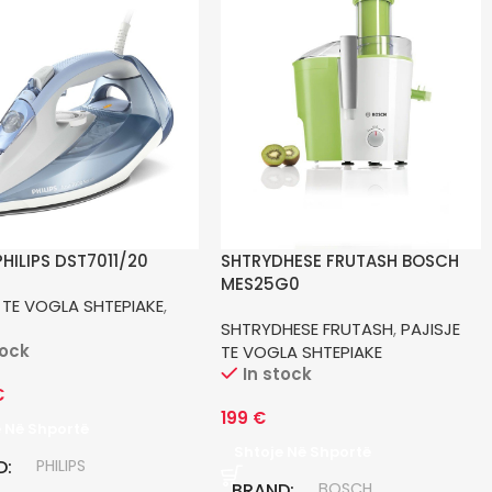
PHILIPS DST7011/20
SHTRYDHESE FRUTASH BOSCH
MES25G0
 TE VOGLA SHTEPIAKE
,
SHTRYDHESE FRUTASH
,
PAJISJE
tock
TE VOGLA SHTEPIAKE
In stock
€
199
€
e Në Shportë
Shtoje Në Shportë
D
PHILIPS
BRAND
BOSCH