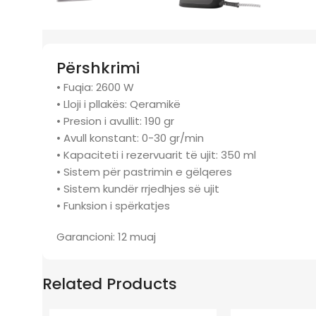
Përshkrimi
• Fuqia: 2600 W
• Lloji i pllakës: Qeramikë
• Presion i avullit: 190 gr
• Avull konstant: 0-30 gr/min
• Kapaciteti i rezervuarit të ujit: 350 ml
• Sistem për pastrimin e gëlqeres
• Sistem kundër rrjedhjes së ujit
• Funksion i spërkatjes
Garancioni: 12 muaj
Related Products