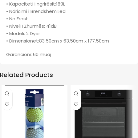
• Kapaciteti i ngrirësit:189L
• Ndricimi i Brendshëm:Led
• No Frost
• Niveli I Zhurmës: 41dB
• Modeli: 2 Dyer
• Dimensionet:83.50cm x 63.50cm x 177.50cm
Garancioni: 60 muaj
Related Products