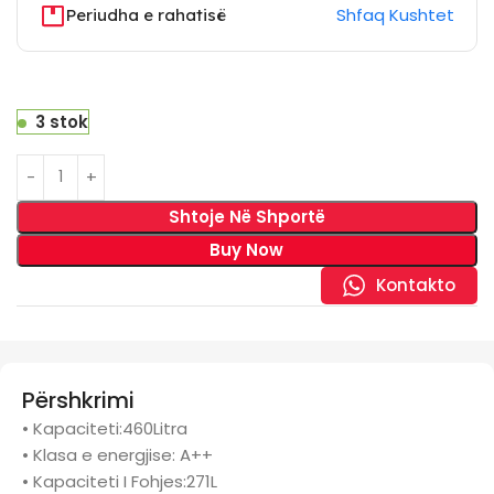
Shfaq Kushtet
Periudha e rahatisë
3 stok
Shtoje Në Shportë
Buy Now
Kontakto
Përshkrimi
• Kapaciteti:460Litra
• Klasa e energjise: A++
• Kapaciteti I Fohjes:271L