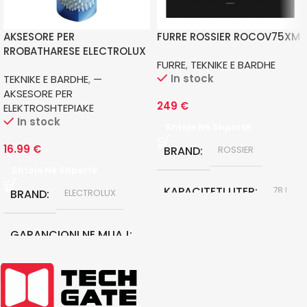
AKSESORE PER
FURRE ROSSIER ROCOV75XM
RROBATHARESE ELECTROLUX
FURRE
,
TEKNIKE E BARDHE
EDBALL
In stock
TEKNIKE E BARDHE
,
—
AKSESORE PER
249
€
ELEKTROSHTEPIAKE
In stock
Shtoje Në Shportë
16.99
€
BRAND
ROSSIER
Shtoje Në Shportë
KAPACITETI LITER
78 L
BRAND
ELECTROLUX
KLASA E ENERGJISE
A
GARANCIONI NE MUAJ
24
GARANCIONI NE MUAJ