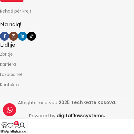
60
Rehati për krejt!
Na ndiq!
Lidhje
Zbritje
Karriera
Lokacionet
Kontakto
All rights reserved
2025 Tech Gate Kosova
.
Powered by
digitalflow.systems.
0
Shop
Wishlist
My account
Cart