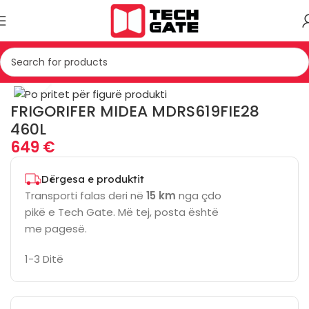
u
TEKNIKE E BARDHE
FRIGORIFER
FRIGORIFER DOUBLE DOOR
Click to enlarge
FRIGORIFER MIDEA MDRS619FIE28
460L
649
€
Dërgesa e produktit
Transporti falas deri në
15 km
nga çdo
pikë e Tech Gate. Më tej, posta është
me pagesë.
1-3 Ditë