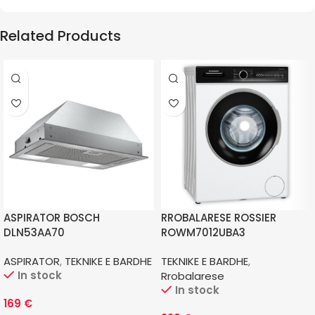
Related Products
ASPIRATOR BOSCH
RROBALARESE ROSSIER
DLN53AA70
ROWM7012UBA3
ASPIRATOR
,
TEKNIKE E BARDHE
TEKNIKE E BARDHE
,
In stock
Rrobalarese
In stock
169
€