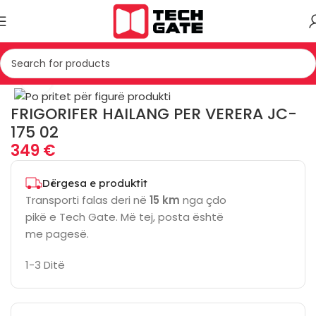
Kreu
TEKNIKE E BARDHE
FRIGORIFER
Click to enlarge
FRIGORIFER HAILANG PER VERERA JC-
175 02
349
€
Dërgesa e produktit
Transporti falas deri në
15 km
nga çdo
pikë e Tech Gate. Më tej, posta është
me pagesë.
1-3 Ditë