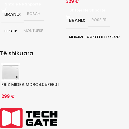
329
€
Shtoje Në Shportë
Shtoje Në Shportë
BRAND
BOSCH
BRAND
ROSSIER
LLOJI
MONTUESE
NUMRI I RROTULLIMEVE
KLASA E ENERGJISE
D
Të shikuara
1200 RPM
GARANCIONI NE MUAJ
KAPACITETI KG
7 KG
24
FRIZ MIDEA MDRC405FEE01
KLASA E ENERGJISE
299
€
A+++
GARANCIONI NE MUAJ