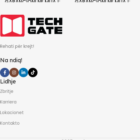
GARANCIONI NE MUAJ
GARANCIONI NE MUAJ
24
24
Rehati për krejt!
Na ndiq!
Lidhje
Zbritje
Karriera
Lokacionet
Kontakto