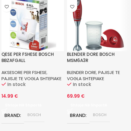
QESE PER FSHESE BOSCH
BLENDER DORE BOSCH
BBZAFGALL
MSM6A3R
AKSESORE PER FSHESE
,
BLENDER DORE
,
PAJISJE TE
PAJISJE TE VOGLA SHTEPIAKE
VOGLA SHTEPIAKE
In stock
In stock
14.99
€
69.99
€
Shtoje Në Shportë
Shtoje Në Shportë
BRAND
BRAND
BOSCH
BOSCH