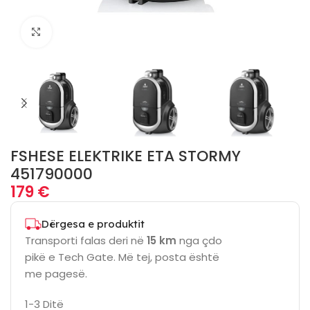
Click to enlarge
FSHESE ELEKTRIKE ETA STORMY
451790000
179
€
Dërgesa e produktit
Transporti falas deri në
15 km
nga çdo
pikë e Tech Gate. Më tej, posta është
me pagesë.
1-3 Ditë