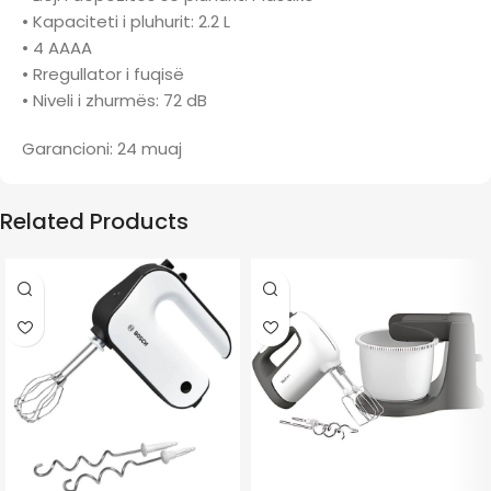
• Kapaciteti i pluhurit: 2.2 L
• 4 AAAA
• Rregullator i fuqisë
• Niveli i zhurmës: 72 dB
Garancioni: 24 muaj
Related Products