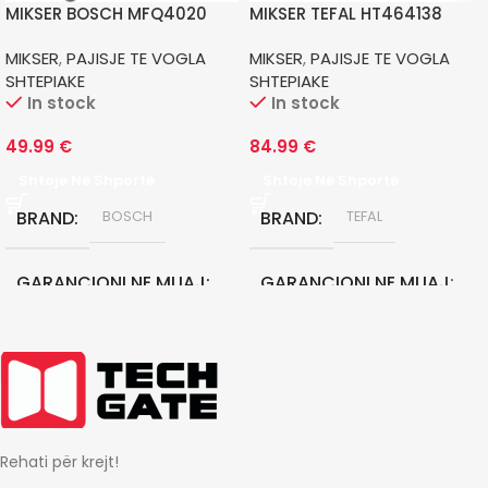
MIKSER BOSCH MFQ4020
MIKSER TEFAL HT464138
MIKSER
,
PAJISJE TE VOGLA
MIKSER
,
PAJISJE TE VOGLA
SHTEPIAKE
SHTEPIAKE
In stock
In stock
49.99
€
84.99
€
Shtoje Në Shportë
Shtoje Në Shportë
BRAND
BRAND
BOSCH
TEFAL
GARANCIONI NE MUAJ
GARANCIONI NE MUAJ
24
24
Rehati për krejt!