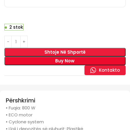
2 stok
Shtoje Në Shportë
Buy Now
Kontakto
Përshkrimi
• Fuqia: 800 W
• ECO motor
• Cyclone system
• Lloji i depozitës së pluhurit: Plastikë