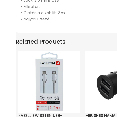
• Jack: 3.5 mm/ USB
• Mikrofon
• Gjatësia e kabllit: 2 m
• Ngjyra: E zezë
Related Products
KABELL SWISSTEN USB-
MBUSHES HAMA 