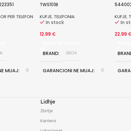
223351
TWS101B
54400
OR PER TELEFON
KUFJE
,
TELEFONIA
KUFJE
,
In stock
In s
12.99
€
22.99
rtë
Shtoje Në Shportë
Shtoj
A
BRAND
SBOX
BRAN
NE MUAJ
0
GARANCIONI NE MUAJ
0
GARA
Lidhje
Zbritje
Karriera
Lokacionet