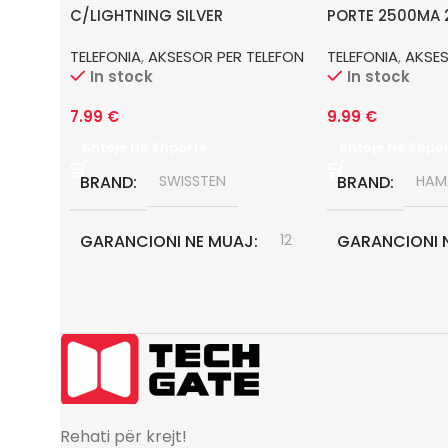
C/LIGHTNING SILVER
PORTE 2500MA 
TELEFONIA
,
AKSESOR PER TELEFON
TELEFONIA
,
AKSES
In stock
In stock
7.99
€
9.99
€
Shtoje Në Shportë
Shtoje Në Shpo
BRAND
SWISSTEN
BRAND
HAM
GARANCIONI NE MUAJ
12
GARANCIONI 
Rehati për krejt!