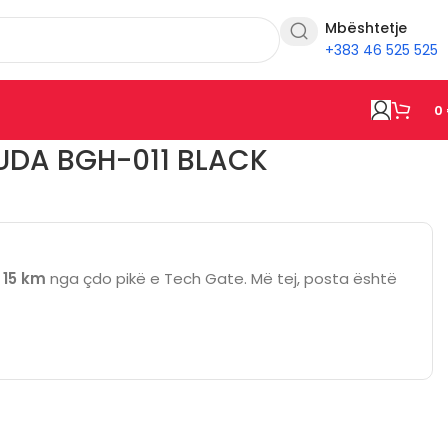
Mbështetje
+383 46 525 525
0
UDA BGH-011 BLACK
ë
15 km
nga çdo pikë e Tech Gate. Më tej, posta është