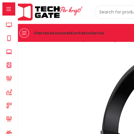
Për krejt!
Oferta
Lokacionet
Kontakto
Servisi
Kreu
IT
AKSESOR
KUFJE
Kufje Baracuda Bgh-011 Bl