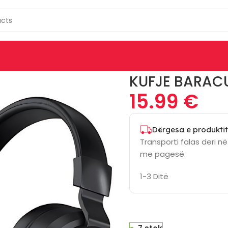
ack
KUFJE BARAC
15.99
€
Dërgesa e produktit
Transporti falas deri n
me pagesë.
1-3 Ditë