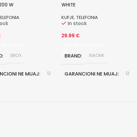
200 W
WHITE
TELEFONIA
KUFJE
,
TELEFONIA
tock
In stock
€
29.99
€
e Në Shportë
Shtoje Në Shportë
D
SBOX
BRAND
XIAOMI
NCIONI NE MUAJ
12
GARANCIONI NE MUAJ
12