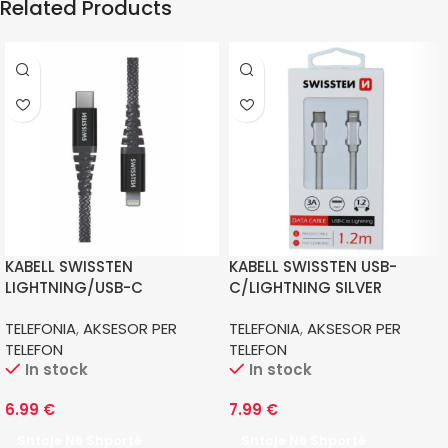
Related Products
KABELL SWISSTEN
KABELL SWISSTEN USB-
LIGHTNING/USB-C
C/LIGHTNING SILVER
TELEFONIA
,
AKSESOR PER
TELEFONIA
,
AKSESOR PER
TELEFON
TELEFON
In stock
In stock
6.99
€
7.99
€
Shtoje Në Shportë
Shtoje Në Shportë