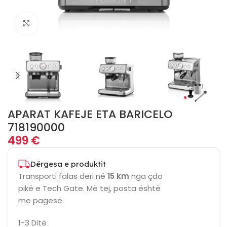
Click to enlarge
APARAT KAFEJE ETA BARICELO
718190000
499
€
Dërgesa e produktit
Transporti falas deri në
15 km
nga çdo
pikë e Tech Gate. Më tej, posta është
me pagesë.
1-3 Ditë