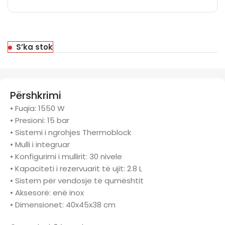
S’ka stok
Përshkrimi
• Fuqia: 1550 W
• Presioni: 15 bar
• Sistemi i ngrohjes Thermoblock
• Mulli i integruar
• Konfigurimi i mullirit: 30 nivele
• Kapaciteti i rezervuarit të ujit: 2.8 L
• Sistem për vendosje të qumështit
• Aksesorë: enë inox
• Dimensionet: 40x45x38 cm