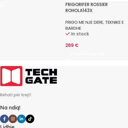
FRIGORIFER ROSSIER
ROHOLA143X
FRIGO ME NJE DERE
,
TEKNIKE E
BARDHE
In stock
269
€
Shtoje Në Shportë
Rehati për krejt!
Na ndiq!
Lidhje