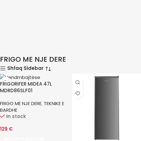
FRIGO ME NJE DERE
Shfaq Sidebar
FRIGORIFER MIDEA 47L
MDRD86SLF01
FRIGO ME NJE DERE
,
TEKNIKE E
BARDHE
In stock
129
€
Shtoje Në Shportë