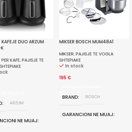
 KAFEJE DUO ARZUM
MIKSER BOSCH MUM48A1
-K
MIKSER
,
PAJISJE TE VOGLA
 PER KAFE
,
PAJISJE TE
SHTEPIAKE
In stock
SHTEPIAKE
tock
195
€
Shtoje Në Shportë
e Në Shportë
BRAND
BOSCH
D
ARZUM
GARANCIONI NE MUAJ
NCIONI NE MUAJ
24