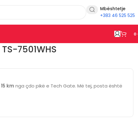
Mbështetje
+383 46 525 525
0
X TS-7501WHS
ë
15 km
nga çdo pikë e Tech Gate. Më tej, posta është