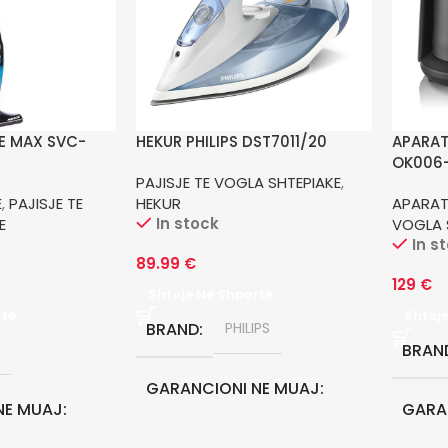
KE MAX SVC-
HEKUR PHILIPS DST7011/20
APARAT
OK006
PAJISJE TE VOGLA SHTEPIAKE
,
E
,
PAJISJE TE
HEKUR
APARAT
In stock
E
VOGLA 
In s
89.99
€
129
€
Shtoje Në Shportë
rtë
Shtoj
BRAND
PHILIPS
BRAN
GARANCIONI NE MUAJ
NE MUAJ
GARA
24