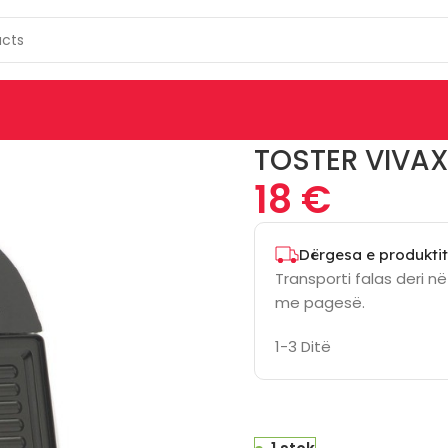
INES
TOSTER
Toster Vivax Ts-7501Whs
TOSTER VIVA
18
€
Dërgesa e produktit
Transporti falas deri n
me pagesë.
1-3 Ditë