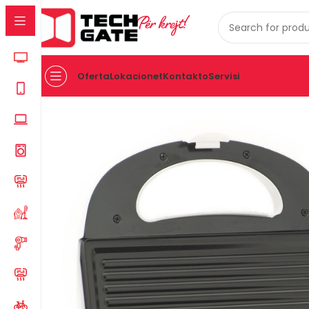
Për krejt!
Oferta
Lokacionet
Kontakto
Servisi
Kreu
PAJISJE TE VOGLA SHTEPIAKE
PAJISJE TE KUZH