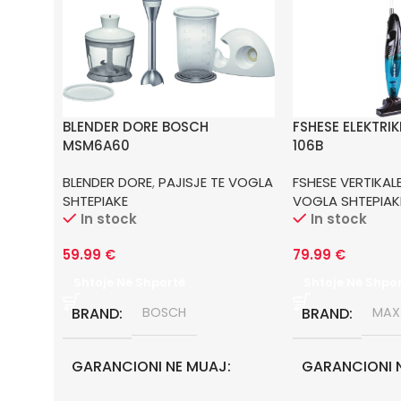
BLENDER DORE BOSCH
FSHESE ELEKTRI
MSM6A60
106B
BLENDER DORE
,
PAJISJE TE VOGLA
FSHESE VERTIKAL
SHTEPIAKE
VOGLA SHTEPIAK
In stock
In stock
59.99
€
79.99
€
Shtoje Në Shportë
Shtoje Në Shpo
BRAND
BOSCH
BRAND
MAX
GARANCIONI NE MUAJ
GARANCIONI 