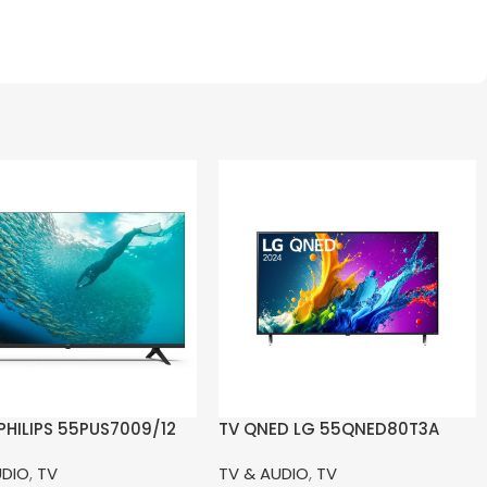
 PHILIPS 55PUS7009/12
TV QNED LG 55QNED80T3A
UDIO
,
TV
TV & AUDIO
,
TV