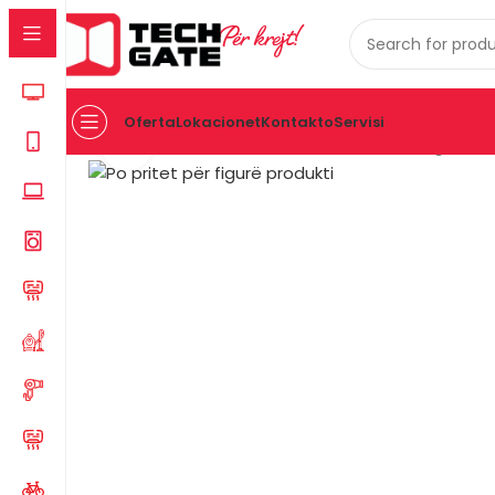
Për krejt!
Oferta
Lokacionet
Kontakto
Servisi
Click to enlarge
Kreu
TV & AUDIO
TV
Tv Qled Fobem Mt75Eg8000Q