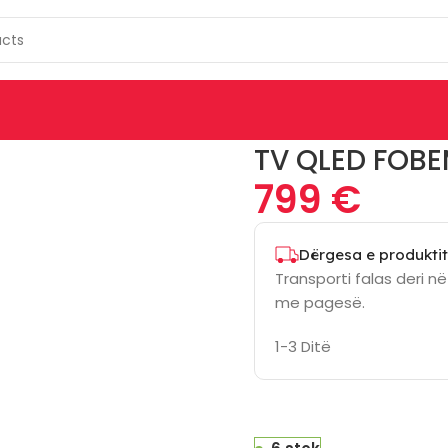
f
TV QLED FOB
799
€
Dërgesa e produktit
Transporti falas deri n
me pagesë.
1-3 Ditë