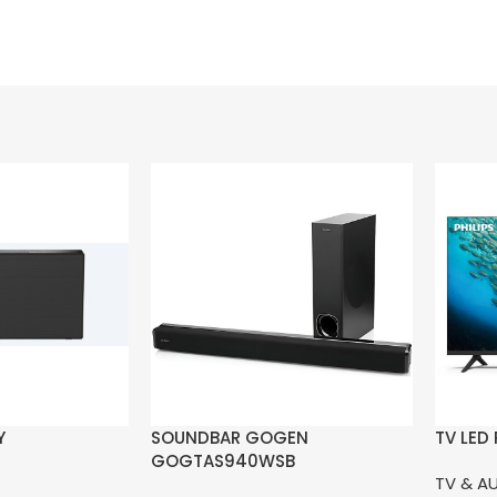
Y
SOUNDBAR GOGEN
TV LED
GOGTAS940WSB
TV & A