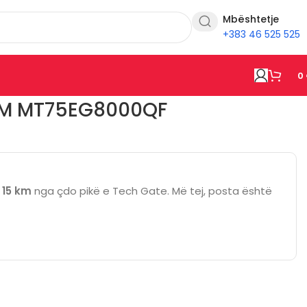
Mbështetje
+383 46 525 525
0
EM MT75EG8000QF
ë
15 km
nga çdo pikë e Tech Gate. Më tej, posta është