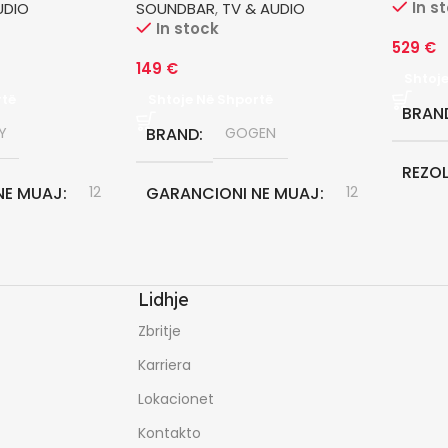
In s
UDIO
SOUNDBAR
,
TV & AUDIO
In stock
529
€
149
€
Shtoj
rtë
Shtoje Në Shportë
BRAN
Y
BRAND
GOGEN
REZO
NE MUAJ
12
GARANCIONI NE MUAJ
12
DIAG
TEKNO
Lidhje
Zbritje
LED
Karriera
GARA
Lokacionet
Kontakto