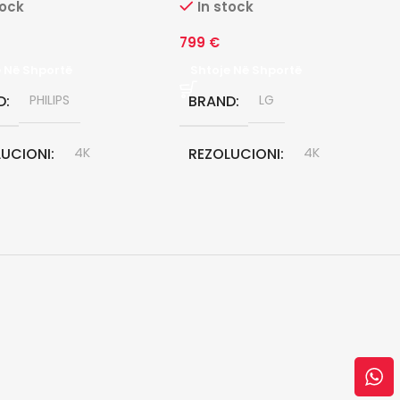
tock
In stock
799
€
e Në Shportë
Shtoje Në Shportë
D
PHILIPS
BRAND
LG
LUCIONI
4K
REZOLUCIONI
4K
ONALJA EKRAN
55"
DIAGONALJA EKRAN
55"
LOGJIA E EKRANIT
TEKNOLOGJIA E EKRANIT
QNED
NCIONI NE MUAJ
GARANCIONI NE MUAJ