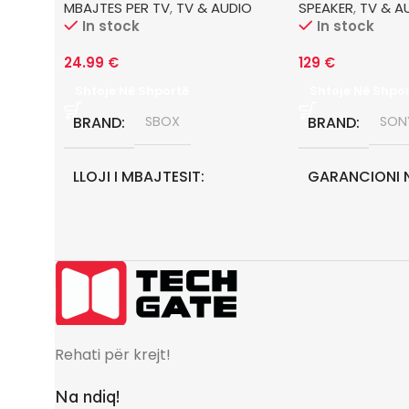
MBAJTES PER TV
,
TV & AUDIO
SPEAKER
,
TV & A
In stock
In stock
24.99
€
129
€
Shtoje Në Shportë
Shtoje Në Shpo
BRAND
SBOX
BRAND
SON
LLOJI I MBAJTESIT
GARANCIONI 
LEVIZES
GARANCIONI NE MUAJ
0
Rehati për krejt!
Na ndiq!