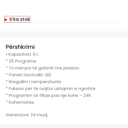
S’ka stok
Përshkrimi
• Kapaciteti: 6 L
* 25 Programe
* Tri mënyra të gatimit me presion
* Paneli i kontrollit: LED
* Rregullim i temperaturës
* Fuksion për të ruajtur ushqimin e ngrohtë
* Programim te filloje pas nje kohe – 24h
* Kohëmatës
Garancioni: 24 muaj