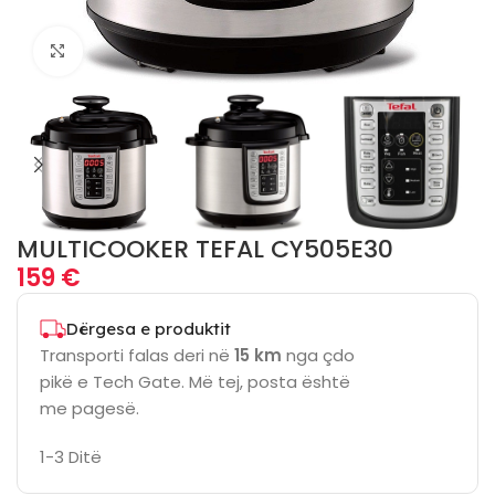
Click to enlarge
MULTICOOKER TEFAL CY505E30
159
€
Dërgesa e produktit
Transporti falas deri në
15 km
nga çdo
pikë e Tech Gate. Më tej, posta është
me pagesë.
1-3 Ditë