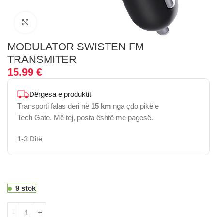
Click to enlarge
MODULATOR SWISTEN FM
TRANSMITER
15.99
€
Dërgesa e produktit
Transporti falas deri në
15 km
nga çdo pikë e
Tech Gate. Më tej, posta është me pagesë.
1-3 Ditë
9 stok