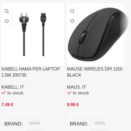
KABELL HAMA PER LAPTOP
MAUSE WIRELES DPI 1200
1.5M 200735
BLACK
KABELL
,
IT
MAUS
,
IT
In stock
In stock
7.49
€
9.99
€
Shtoje Në Shportë
Shtoje Në Shportë
HAMA
SBOX
BRAND
BRAND