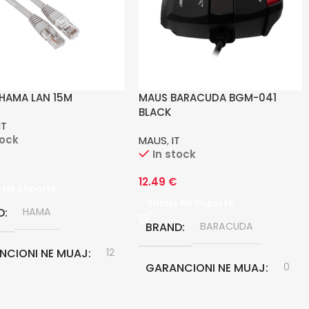
 HAMA LAN 15M
MAUS BARACUDA BGM-041
BLACK
IT
tock
MAUS
,
IT
In stock
12.49
€
e Në Shportë
Shtoje Në Shportë
D
HAMA
BRAND
BARACUDA
NCIONI NE MUAJ
12
GARANCIONI NE MUAJ
0