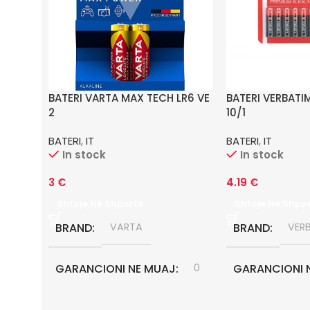
BATERI VARTA MAX TECH LR6 VE
BATERI VERBATI
2
10/1
BATERI
,
IT
BATERI
,
IT
In stock
In stock
3
€
4.19
€
Shtoje Në Shportë
Shtoje Në Shpo
BRAND
VARTA
BRAND
VER
GARANCIONI NE MUAJ
0
GARANCIONI 