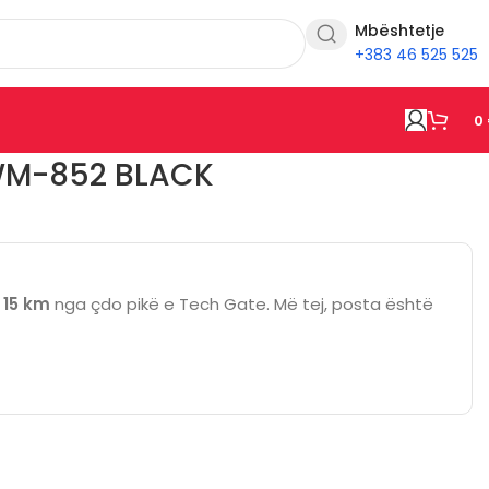
Mbështetje
+383 46 525 525
0
WM-852 BLACK
ë
15 km
nga çdo pikë e Tech Gate. Më tej, posta është