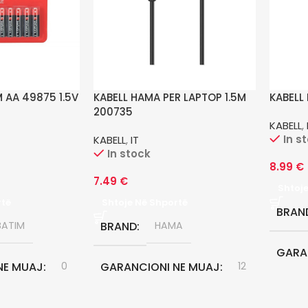
M AA 49875 1.5V
KABELL HAMA PER LAPTOP 1.5M
KABELL
200735
KABELL
,
In s
KABELL
,
IT
In stock
8.99
€
7.49
€
Shtoj
rtë
Shtoje Në Shportë
BRAN
BATIM
BRAND
HAMA
GARA
NE MUAJ
0
GARANCIONI NE MUAJ
12