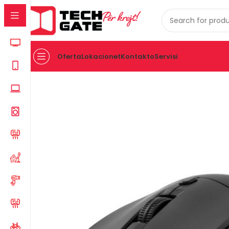
Për krejt!
Oferta
Lokacionet
Kontakto
Servisi
Kreu
IT
AKSESOR
MAUS
Maus Sbox Wm-852 Black