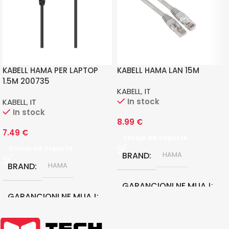
KABELL HAMA PER LAPTOP
KABELL HAMA LAN 15M
1.5M 200735
KABELL
,
IT
In stock
KABELL
,
IT
In stock
8.99
€
7.49
€
Shtoje Në Shportë
Shtoje Në Shportë
BRAND
HAMA
BRAND
HAMA
GARANCIONI NE MUAJ
GARANCIONI NE MUAJ
12
12