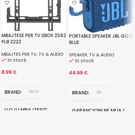
MBAJTESE PER TV SBOX 2342
PORTABLE SPEAKER JBL GO 3
PLB 2222
BLUE
MBAJTES PER TV
,
TV & AUDIO
SPEAKER
,
TV & AUDIO
In stock
In stock
8.99
€
44.99
€
Shtoje Në Shportë
Shtoje Në Shportë
BRAND
SBOX
BRAND
JBL
LLOJI I MBAJTESIT
GARANCIONI NE MUAJ
STATIK
12