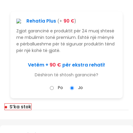
Rehatia Plus
(+
90
€
)
Zgjat garancinë e produktit për 24 muaj shtesë
me mbulimin tonë premium. Është një mënyrë
e përballueshme për të siguruar produktin tënd
për një kohë të gjatë.
Vetëm +
90
€
për ekstra rehati!
Dëshiron të shtosh garancinë?
Po
Jo
S’ka stok