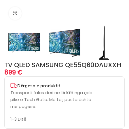
Click to enlarge
TV QLED SAMSUNG QE55Q60DAUXXH
899
€
Dërgesa e produktit
Transporti falas deri në
15 km
nga çdo
pikë e Tech Gate. Më tej, posta është
me pagesë.
1-3 Ditë