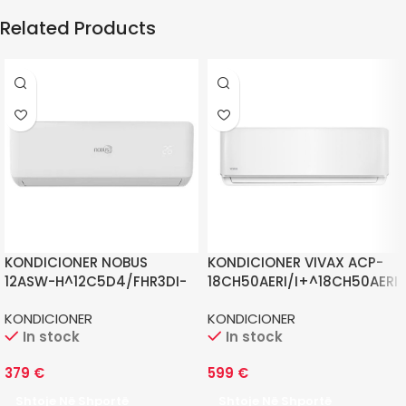
Related Products
KONDICIONER NOBUS
KONDICIONER VIVAX ACP-
12ASW-H^12C5D4/FHR3DI-
18CH50AERI/I+^18CH50AERI
B8
/O+
KONDICIONER
KONDICIONER
In stock
In stock
379
€
599
€
Shtoje Në Shportë
Shtoje Në Shportë