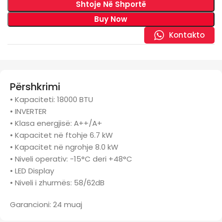
Shtoje Në Shportë
Buy Now
Kontakto
Përshkrimi
• Kapaciteti: 18000 BTU
• INVERTER
• Klasa energjisë: A++/A+
• Kapacitet në ftohje 6.7 kW
• Kapacitet në ngrohje 8.0 kW
• Niveli operativ: -15°C deri +48°C
• LED Display
• Niveli i zhurmës: 58/62dB
Garancioni: 24 muaj