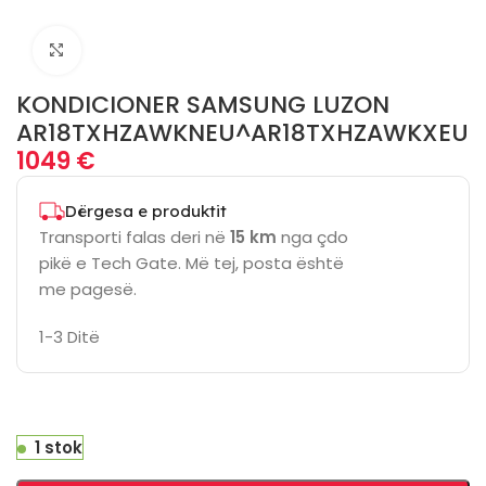
Click to enlarge
KONDICIONER SAMSUNG LUZON
AR18TXHZAWKNEU^AR18TXHZAWKXEU
1049
€
Dërgesa e produktit
Transporti falas deri në
15 km
nga çdo
pikë e Tech Gate. Më tej, posta është
me pagesë.
1-3 Ditë
1 stok