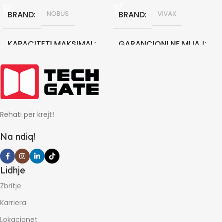
BRAND
BRAND
NOBUS
VIVAX
KAPACITETI MAKSIMAL
GARANCIONI NE MUAJ
12000 BTU
36
GARANCIONI NE MUAJ
KAPACITETI MAKSIMAL
Rehati për krejt!
36
18000 BTU
Na ndiq!
Lidhje
Zbritje
Karriera
Lokacionet