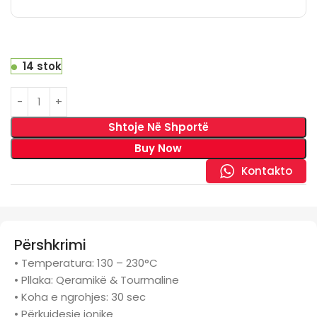
14 stok
Shtoje Në Shportë
Buy Now
Kontakto
Përshkrimi
• Temperatura: 130 – 230°C
• Pllaka: Qeramikë & Tourmaline
• Koha e ngrohjes: 30 sec
• Përkujdesje jonike