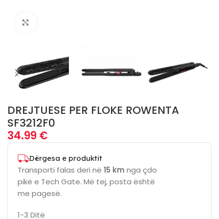
Click to enlarge
DREJTUESE PER FLOKE ROWENTA
SF3212F0
34.99
€
Dërgesa e produktit
Transporti falas deri në
15 km
nga çdo
pikë e Tech Gate. Më tej, posta është
me pagesë.
1-3 Ditë