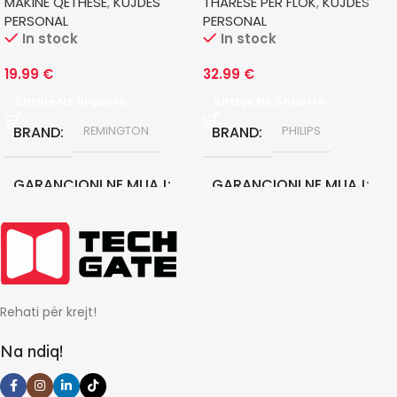
MAKINE QETHESE
,
KUJDES
THARESE PER FLOK
,
KUJDES
PERSONAL
PERSONAL
In stock
In stock
19.99
€
32.99
€
Shtoje Në Shportë
Shtoje Në Shportë
BRAND
BRAND
REMINGTON
PHILIPS
GARANCIONI NE MUAJ
GARANCIONI NE MUAJ
24
24
Rehati për krejt!
Na ndiq!