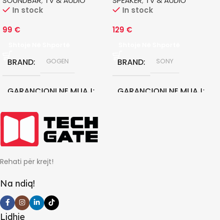
SOUNDBAR
,
TV & AUDIO
SPEAKER
,
TV & AUDIO
In stock
In stock
99
€
129
€
Shtoje Në Shportë
Shtoje Në Shportë
BRAND
BRAND
GOGEN
SONY
GARANCIONI NE MUAJ
GARANCIONI NE MUAJ
12
12
Rehati për krejt!
Na ndiq!
Lidhje