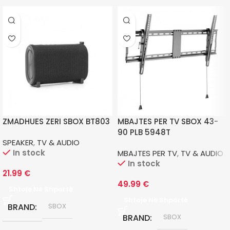
ZMADHUES ZERI SBOX BT803
MBAJTES PER TV SBOX 43-
90 PLB 5948T
SPEAKER
,
TV & AUDIO
In stock
MBAJTES PER TV
,
TV & AUDIO
In stock
21.99
€
49.99
€
Shtoje Në Shportë
Shtoje Në Shportë
BRAND
SBOX
BRAND
SBOX