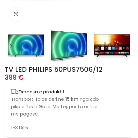
Click to enlarge
TV LED PHILIPS 50PUS7506/12
399
€
Dërgesa e produktit
Transporti falas deri në
15 km
nga çdo
pikë e Tech Gate. Më tej, posta është
me pagesë.
1-3 Ditë