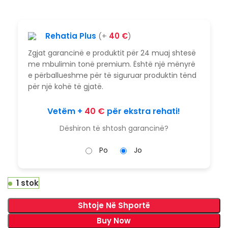
Rehatia Plus
(+
40
€
)
Zgjat garancinë e produktit për 24 muaj shtesë
me mbulimin tonë premium. Është një mënyrë
e përballueshme për të siguruar produktin tënd
për një kohë të gjatë.
Vetëm +
40
€
për ekstra rehati!
Dëshiron të shtosh garancinë?
Po
Jo
1 stok
Shtoje Në Shportë
Buy Now