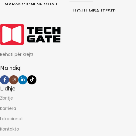
GARANCIONI NE MUAJ
LLOJI I MBAJTESIT
12
STATIK
GARANCIONI NE MUAJ
Rehati për krejt!
0
Na ndiq!
Lidhje
Zbritje
Karriera
Lokacionet
Kontakto